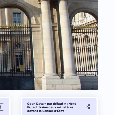
Open Data « par défaut » : Next
INpact traîne deux ministères
devant le Conseil d’État