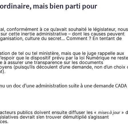
aordinaire, mais bien parti pour
éral, conformément à ce qu’avait souhaité le législateur, nous
ur cette inertie administrative – dont les causes peuvent
ganisation, culture du secret... Comment ? En tentant de
ation de tel ou tel ministère, mais que le juge rappelle aux
l’espoir que le dispositif prévu par la loi Numérique ne rest
ure à assurer une transparence sur les documents
itoyens (puisqu’ils découlent d’une demande, non d’un choix 
t).
enu un doc d'une administration suite à une demande CADA
 acteurs publics doivent ensuite diffuser les «
mises à jour
» 
gislatives devrait s’en trouver démultiplié s’agissant
ces.