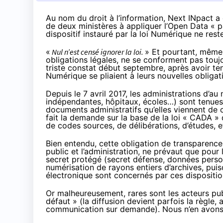
Au nom du droit à l’information, Next INpact a 
de deux ministères à appliquer l’Open Data « par
dispositif instauré par la loi Numérique ne rest
«
Nul n’est censé ignorer la loi.
» Et pourtant, même 
obligations légales, ne se conforment pas toujo
triste constat début septembre, après avoir ten
Numérique se pliaient à leurs
nouvelles obligat
Depuis le 7 avril 2017, les administrations d’au
indépendantes, hôpitaux, écoles…) sont tenues d
documents administratifs qu’elles viennent de
fait la demande sur la base de la loi « CADA » d
de codes sources, de délibérations, d’études, e
Bien entendu, cette obligation de transparence, 
public et l’administration, ne prévaut que pour
secret protégé (secret défense, données person
numérisation de rayons entiers d’archives, p
électronique sont concernés par ces dispositio
Or malheureusement, rares sont les acteurs pu
défaut » (la diffusion devient parfois la règl
communication sur demande). Nous n’en avons 