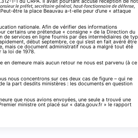
e L312-1-1 du CRPA. Il avait pourtant accusé réception de no
onsieur le préfet, secrétaire général, haut-fonctionnaire de défense,
 Peut-être la place Beauvau a-t-elle peur d’une « attaque
cation nationale. Afin de vérifier des informations
our certains une prétendue « consigne » de la Direction du
ion de services en ligne fournis par des intermédiaires de ty
apidement, début septembre, ce qui s’est en fait avéré être
e, mais ce document administratif nous a malgré tout été
 la loi de 1978.
mise en demeure mais aucun retour ne nous est parvenu (à ce
us nous concentrons sur ces deux cas de figure – qui ne
de la part desdits ministères : les documents en question
emeure que nous avions envoyées, une seule a trouvé une
Premier ministre ont placé sur « data.gouv.fr »
le rapport