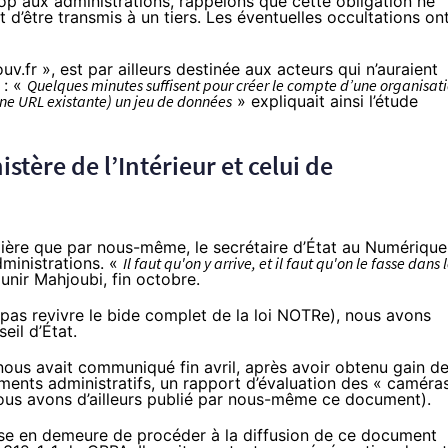
op aux administrations, rappelons que cette obligation ne
t d’être transmis à un tiers. Les éventuelles occultations on
uv.fr
», est par ailleurs destinée aux acteurs qui n’auraient
 : «
Quelques minutes suffisent pour créer le compte d’une organisat
une URL existante) un jeu de données
» expliquait ainsi l’
étude
stère de l’Intérieur et celui de
ière
que par nous-même, le secrétaire d’État au Numérique
dministrations. «
Il faut qu'on y arrive, et il faut qu'on le fasse dans 
unir Mahjoubi, fin octobre
.
 pas revivre le bide complet de la loi NOTRe
), nous avons
il d’État.
i nous avait communiqué fin avril, après avoir obtenu gain d
ents administratifs, un rapport d’évaluation des « caméra
ous avons d’ailleurs publié par nous-même ce document
).
ise en demeure de procéder à la diffusion de ce document