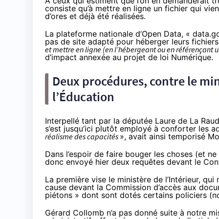
À ceux qui estiment que l’on en demanderait tr
consiste qu’à mettre en ligne un fichier qui vien
d’ores et déjà été réalisées.
La plateforme nationale d’Open Data, «
data.go
pas de site adapté pour héberger leurs fichiers
et mettre en ligne (en l’hébergeant ou en référençant 
d’impact
annexée au projet de loi Numérique.
Deux procédures, contre le mini
l’Éducation
Interpellé tant par
la députée Laure de La Raud
s’est jusqu’ici plutôt employé à conforter les a
réalisme des capacités
»,
avait ainsi temporisé Mo
Dans l’espoir de faire bouger les choses (
et ne
donc envoyé hier deux requêtes devant le Conse
La première vise le ministère de l’Intérieur, qu
cause devant la Commission d’accès aux docum
piétons » dont sont dotés certains policiers (
n
Gérard Collomb n’a pas donné suite à notre m