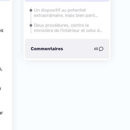
Un dispositif au potentiel
extraordinaire, mais bien parti
pour rester sans effet
Deux procédures, contre le
os
ministère de l’Intérieur et celui de
l’Éducation
Commentaires
65
s,
n
ar