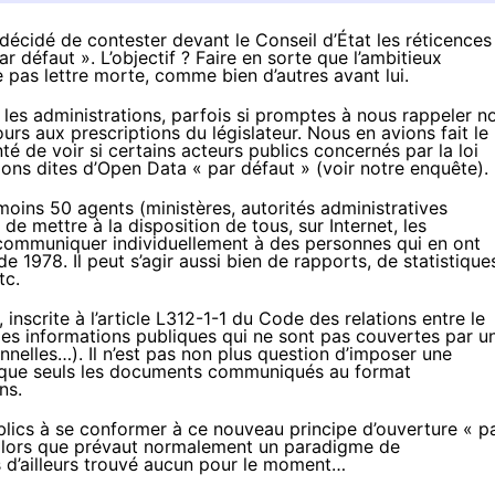
décidé de contester devant le Conseil d’État les réticences
 défaut ». L’objectif ? Faire en sorte que l’ambitieux
e pas lettre morte, comme bien d’autres avant lui.
les administrations, parfois si promptes à nous rappeler n
urs aux prescriptions du législateur. Nous en avions fait le
té de voir si certains acteurs publics concernés par la loi
ions dites d’Open Data « par défaut »
(
voir notre enquête
).
 moins 50 agents (ministères, autorités administratives
e mettre à la disposition de tous, sur Internet, les
 communiquer individuellement à des personnes qui en ont
e 1978. Il peut s’agir aussi bien de rapports, de statistique
tc.
inscrite à l’article
L312-1-1
du Code des relations entre le
 les informations publiques qui ne sont pas couvertes par u
nelles…). Il n’est pas non plus question d’imposer une
uisque seuls les documents communiqués au format
ns.
blics à se conformer à ce nouveau principe d’ouverture « p
e, alors que prévaut normalement un paradigme de
d’ailleurs trouvé aucun pour le moment…