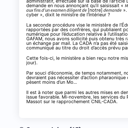
administratif, effectuée sur la base de l’articl
demande en nous annonçant qu’il saisissait «
M
aux fins d'un examen diligent de
[notre]
demande
».
cyber »,
dixit le ministre de l’Intérieur
?
La seconde procédure vise le ministère de l’Édu
rapportées par des confrères, qui publiaient p
numérique pour l’éducation relative à l’utilisat
GAFAM, nous avons sollicité puis obtenu très r
un échange par mail. La CADA n’a pas été saisi
communiqué au titre du droit d’accès prévu par
Cette fois-ci, le ministère a bien reçu notre 
jour).
Par souci d’économie, de temps notamment, no
devraient pas nécessiter d’action pharaonique 
pèsent moins d’un Mo...
Il est à noter que parmi les autres mises en d
issue favorable. Mi-novembre, les services du 
Massot sur le rapprochement CNIL-CADA
.