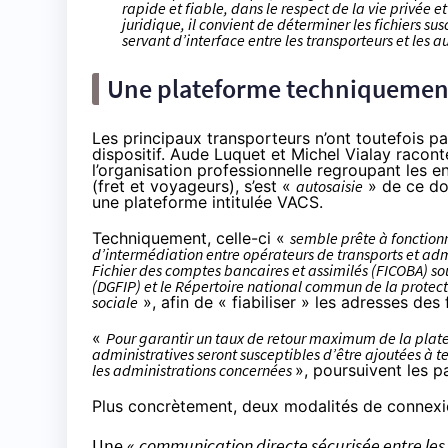
rapide et fiable, dans le respect de la vie privée e
juridique, il convient de déterminer les fichiers sus
servant d’interface entre les transporteurs et les 
Une plateforme techniquement 
Les principaux transporteurs n’ont toutefois p
dispositif. Aude Luquet et Michel Vialay racont
l’organisation professionnelle regroupant les en
(fret et voyageurs), s’est «
autosaisie
» de ce do
une plateforme intitulée VACS.
Techniquement, celle-ci «
semble prête à fonction
d’intermédiation entre opérateurs de transports et adm
Fichier des comptes bancaires et assimilés (F
ICO
BA) so
(DGFIP) et le Répertoire national commun de la protecti
sociale
», afin de « fiabiliser » les adresses des
«
Pour garantir un taux de retour maximum de la plat
administratives seront susceptibles d’être ajoutées à t
les administrations concernées
», poursuivent les p
Plus concrètement, deux modalités de connexi
Une «
communication directe sécurisée entre les