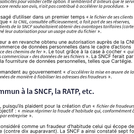
ollicités pour valider cette option. Il semblerait d’ailleurs que le serv
ncore rendu son avis, n’ait pas contribué à accélérer la procédure.
»
agé d’utiliser dans un premier temps «
le fichier de ses clients
 que «
la CNIL, consultée officieusement, a fait part de ses réserves,
clients de la SNCF souhaitaient obtenir des avantages tarifaires (carte
é leur autorisation pour un usage autre du fichier
».
teur a en revanche obtenu une autorisation auprès de la CN
nt commerce de données personnelles dans le cadre d’actions
lice des chemins de fer
». Le tout grâce à la case à cocher «
qui
s commerciaux » des données de ses fichiers
». La SNCF ferait par
 la fourniture de données personnelles, telles que Cartégie.
 demandent au gouvernement «
d’accélérer la mise en œuvre de la
ées de manière à fiabiliser les adresses des fraudeurs
».
mmun à la SNCF, la RATP, etc.
puisqu’ils plaident pour la création d’un «
fichier de fraudeur
bjectif : «
mieux réprimer la fraude d’habitude qui, conformément 
 par entreprise
».
 considéré comme un fraudeur d’habitude celui qui écope de
 (contre dix auparavant). La SNCF a ainsi constaté sept fo