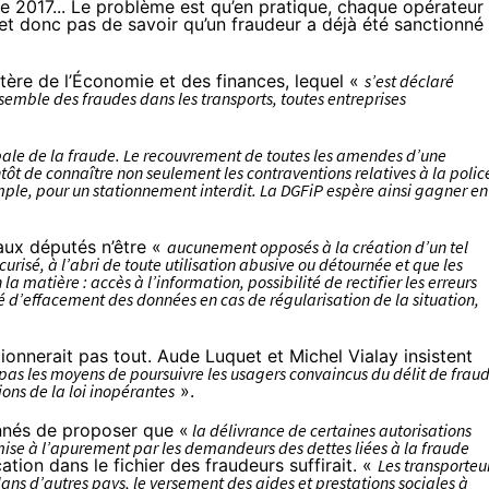
ée 2017... Le problème est qu’en pratique, chaque opérateur
et donc pas de savoir qu’un fraudeur a déjà été sanctionné
stère de l’Économie et des finances, lequel «
s’est déclaré
nsemble des fraudes dans les transports, toutes entreprises
lobale de la fraude. Le recouvrement de toutes les amendes d’une
 de connaître non seulement les contraventions relatives à la polic
emple, pour un stationnement interdit. La DGFiP espère ainsi gagner en
aux députés n’être «
aucunement opposés à la création d’un tel
urisé, à l’abri de toute utilisation abusive ou détournée et que les
la matière : accès à l’information, possibilité de rectifier les erreurs
té d’effacement des données en cas de régularisation de la situation,
utionnerait pas tout. Aude Luquet et Michel Vialay insistent
pas les moyens de poursuivre les usagers convaincus du délit de frau
ions de la loi inopérantes
».
nnés de proposer que «
la délivrance de certaines autorisations
oumise à l’apurement par les demandeurs des dettes liées à la fraude
ation dans le fichier des fraudeurs suffirait. «
Les transporteu
ns d’autres pays, le versement des aides et prestations sociales à