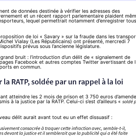
ment de données destinée à vérifier les adresses des
uvernement et un récent rapport parlementaire plaident mê
ansporteurs, lequel permettrait notamment d’enregistrer tou
roposition de loi « Savary » sur la
fraude dans les transpor
ichel Vialay (Les Républicains) ont présenté, mercredi 7
ispositifs prévus sous l’ancienne législature.
grand bruit : l’introduction d’un
délit de « signalement de
x pages Facebook et autres comptes Twitter avertissant de 
nsports en commun.
la RATP, soldée par un rappel à la loi
vant atteindre les 2 mois de prison et 3 750 euros d’amende
mis à la justice par la RATP. Celui-ci s’est d’ailleurs «
soldé 
au délit aurait avant tout eu un effet dissuasif :
lusivement consacrée à traquer cette infraction avec, semble-t-il,
s devant la justice et il semblerait que la publicité qui a été faite