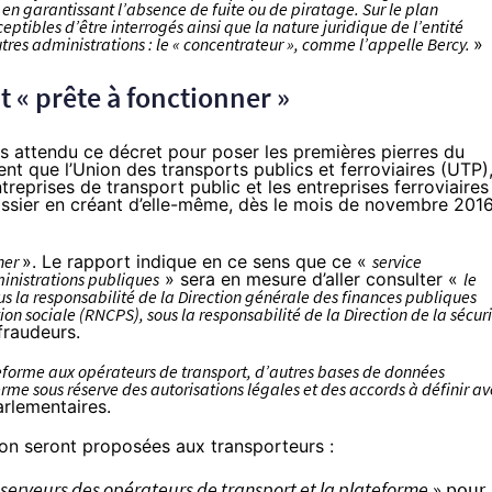
t en garantissant l’absence de fuite ou de piratage. Sur le plan
ceptibles d’être interrogés ainsi que la nature juridique de l’entité
autres administrations : le « concentrateur », comme l’appelle Bercy.
»
« prête à fonctionner »
as attendu ce décret pour poser les premières pierres du
ent que l’Union des transports publics et ferroviaires (UTP)
treprises de transport public et les entreprises ferroviaires
ssier en créant d’elle-même, dès le mois de novembre 2016
ner
». Le rapport indique en ce sens que ce «
service
inistrations publiques
» sera en mesure d’aller consulter «
le
us la responsabilité de la Direction générale des finances publiques
on sociale (RNCPS), sous la responsabilité de la Direction de la sécur
 fraudeurs.
eforme aux opérateurs de transport, d’autres bases de données
erme sous réserve des autorisations légales et des accords à définir a
arlementaires.
on seront proposées aux transporteurs :
 serveurs des opérateurs de transport et la plateforme
» pour