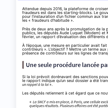
Attendue depuis 2016, la plateforme de croise
fraudeurs est dans les starting-blocks. Le go
pour l’instauration d’un fichier commun aux tr
les « fraudeurs d’habitude ».
Près de deux ans après la promulgation de la p
publics
, les députés Aude Luquet (Modem) et M
février, un
rapport
d’évaluation des différents d
À l’époque, une mesure en particulier avait fait 
contrôleurs »
. L’objectif ? Mettre un terme au
présence de contrôleurs sur les lignes de tra
Une seule procédure lancée par 
Si la loi prévoit dorénavant des sanctions pou
le rapport indique qu’un seul dossier a été trans
un rappel à la loi
».
Les députés retiennent à cet égard que ce nouve
«
La SNCF a mis en place, à Paris, une cellule exc
quelques résultats. Plusieurs affaires ont été portée