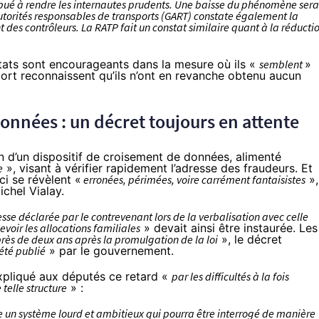
ibué à rendre les internautes prudents. Une baisse du phénomène sera
utorités responsables de transports (GART) constate également la
t des contrôleurs. La RATP fait un constat similaire quant à la réducti
tats sont encourageants dans la mesure où ils «
semblent
»
port reconnaissent qu’ils n’ont en revanche obtenu aucun
nnées : un décret toujours en attente
ion d’un dispositif de croisement de données, alimenté
e
», visant à vérifier rapidement l’adresse des fraudeurs. Et
ci se révèlent «
erronées, périmées, voire carrément fantaisistes
»,
chel Vialay.
esse déclarée par le contrevenant lors de la verbalisation avec celle
voir les allocations familiales
» devait ainsi être instaurée. Les
rès de deux ans après la promulgation de la loi
», le décret
été publié
» par le gouvernement.
expliqué aux députés ce retard «
par les difficultés à la fois
 telle structure
» :
ce un système lourd et ambitieux qui pourra être interrogé de manière