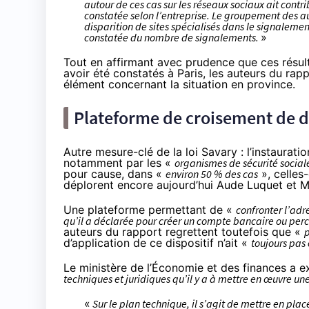
autour de ces cas sur
les réseaux sociaux
ait contr
constatée selon l’entreprise. Le groupement des a
disparition de sites spécialisés dans le signalemen
constatée du nombre de signalements.
»
Tout en affirmant avec prudence que ces résul
avoir été constatés à Paris, les auteurs du rap
élément concernant la situation en province.
Plateforme de croisement de do
Autre mesure-clé de la loi Savary : l’instaurat
notamment par les «
organismes de sécurité social
pour cause, dans «
environ 50 % des cas
», celles-
déplorent encore aujourd’hui Aude Luquet et Mi
Une plateforme permettant de «
confronter l’adr
qu’il a déclarée pour créer un compte bancaire ou perce
auteurs du rapport regrettent toutefois que «
p
d’application de ce dispositif n’ait «
toujours pas 
Le ministère de l’Économie et des finances a 
techniques et juridiques qu’il y a à mettre en œuvre une
«
Sur le plan technique, il s’agit de mettre en pla