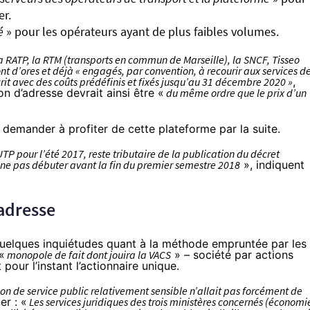
er.
é
» pour les opérateurs ayant de plus faibles volumes.
 la RATP, la RTM (transports en commun de Marseille), la SNCF, Tisseo
t d’ores et déjà « engagés, par convention, à recourir aux services d
it avec des coûts prédéfinis et fixés jusqu’au 31 décembre 2020 »
,
on d’adresse devrait ainsi être «
du même ordre que le prix d’un
 demander à profiter de cette plateforme par la suite.
UTP pour l’été 2017, reste tributaire de la publication du décret
t ne pas débuter avant la fin du premier semestre 2018
», indiquent
'adresse
 quelques inquiétudes quant à la méthode empruntée par les
«
monopole de fait dont jouira la VACS
» – société par actions
pour l’instant l’actionnaire unique.
on de service public relativement sensible n’allait pas forcément de
er : «
Les services juridiques des trois ministères concernés (économi