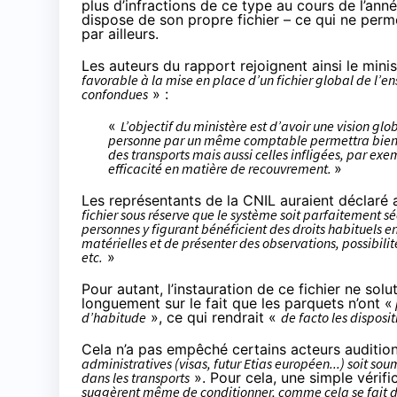
plus d’infractions de ce type au cours de l’ann
dispose de son propre fichier – ce qui ne perm
par ailleurs.
Les auteurs du rapport rejoignent ainsi le mini
favorable à la mise en place d’un fichier global de l’e
confondues
» :
«
L’objectif du ministère est d’avoir une vision g
personne par un même comptable permettra bientôt
des transports mais aussi celles infligées, par ex
efficacité en matière de recouvrement.
»
Les représentants de la CNIL auraient déclaré 
fichier sous réserve que le système soit parfaitement séc
personnes y figurant bénéficient des droits habituels en 
matérielles et de présenter des observations, possibili
etc.
»
Pour autant, l’instauration de ce fichier ne sol
longuement sur le fait que les parquets n’ont «
d’habitude
», ce qui rendrait «
de facto les disposit
Cela n’a pas empêché certains acteurs auditio
administratives (visas, futur Etias européen...) soit s
dans les transports
». Pour cela, une simple vérific
suggèrent même de conditionner, comme cela se fait da