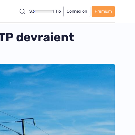
S3
1 Tio
Connexion
Premium
TP devraient