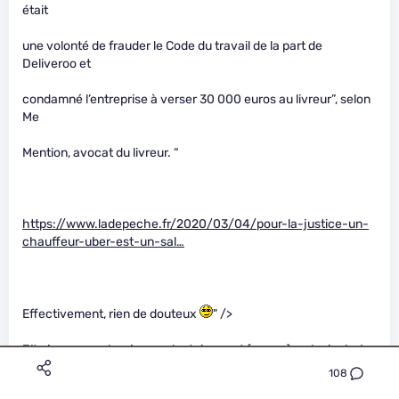
était
une volonté de frauder le Code du travail de la part de
Deliveroo et
condamné l’entreprise à verser 30 000 euros au livreur”, selon
Me
Mention, avocat du livreur. “
https://www.ladepeche.fr/2020/03/04/pour-la-justice-un-
chauffeur-uber-est-un-sal…
Effectivement, rien de douteux
" />
J’te jure, quand on joue volontairement (ou pas) au lapin de 6
semaines on ne voit rien de douteux, bref !
108