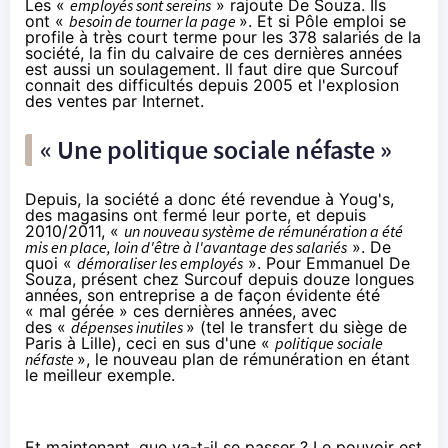
Les «
employés sont sereins
» rajoute De Souza. Ils
ont «
besoin de tourner la page
». Et si Pôle emploi se
profile à très court terme pour les 378 salariés de la
société, la fin du calvaire de ces dernières années
est aussi un soulagement. Il faut dire que Surcouf
connait des difficultés depuis 2005 et l'explosion
des ventes par Internet.
« Une politique sociale néfaste »
Depuis, la société a donc été revendue à Youg's,
des magasins ont fermé leur porte, et depuis
2010/2011, «
un nouveau système de rémunération a été
mis en place, loin d'être à l'avantage des salariés
». De
quoi «
démoraliser les employés
». Pour Emmanuel De
Souza, présent chez Surcouf depuis douze longues
années, son entreprise a de façon évidente été
« mal gérée » ces dernières années, avec
des «
dépenses inutiles
» (tel le transfert du siège de
Paris à Lille), ceci en sus d'une «
politique sociale
néfaste
», le nouveau plan de rémunération en étant
le meilleur exemple.
Et maintenant, que va-t-il se passer ? Le pouvoir est