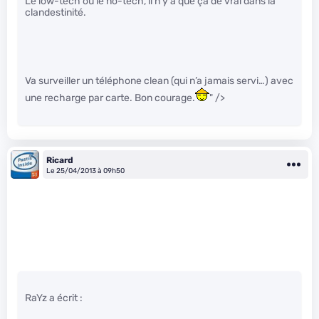
Le low-tech ou le no-tech, il n’y a que ça de vrai dans la
clandestinité.
Va surveiller un téléphone clean (qui n’a jamais servi…) avec
une recharge par carte. Bon courage.
" />
Ricard
Le 25/04/2013 à 09h50
RaYz a écrit :