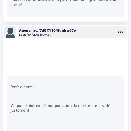
mais bon effectivement tu peux maintenir que t’as rien de
caché.
Anonyme_f7d8f7f164fgnbw67p
Le 25/04/2013 à 09h54
RaYz a écrit :
Y’a pas d’histoire d’encapsulation de conteneur crypté
justement.