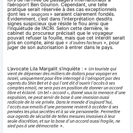
l’aéroport Ben Gourion. Cependant, une telle
pratique serait réservée à des cas exceptionnels
dont les «
soupçons
» seraient clairement fondés.
Évidemment, c’est dans l’interprétation desdits
signes suspicieux que réside le flou ainsi que
l’inquiétude de l’ACRI. Selon cette dernière, le
cabinet du procureur précisait que le voyageur
pouvait refuser la fouille, mais que cet interdit serait
pris en compte, ainsi que «
d’autres facteurs
», pour
juger de son autorisation à entrer dans le pays.
L’avocate Lila Margalit s’inquiète : «
Un touriste qui
vient de dépenser des milliers de dollars pour voyager en
Israël, uniquement pour être interrogé à l’aéroport par des
agents du Shin Bet et à qui l’ont dit d’ouvrir l’accès à ses
comptes email, ne sera pas en position de donner un accord
libre et éclairé. Un tel « accord », donné sous la menace d’une
expulsion, ne peut servir de base à une invasion aussi
radicale de la vie privée. Dans le monde d’aujourd’hui,
l’accès aux emails d’une personne revient à accéder à ses
pensées les plus secrètes et à sa vie personnelle. Permettre
aux agents de sécurité de telles mesures invasives à leur
seule discrétion, et sur la base d’un accord aussi fragile, ne
sied pas à une démocratie
».