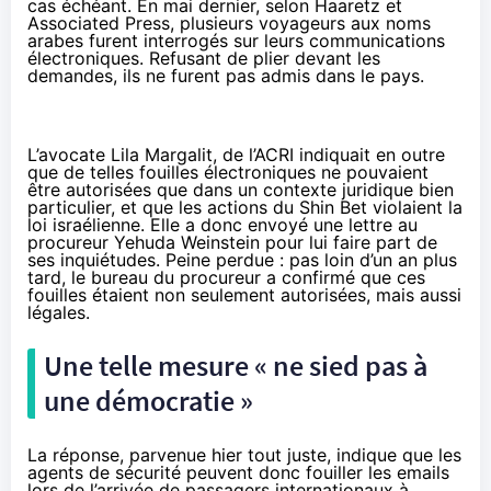
cas échéant. En mai dernier,
selon Haaretz
et
Associated Press
, plusieurs voyageurs aux noms
arabes furent interrogés sur leurs communications
électroniques. Refusant de plier devant les
demandes, ils ne furent pas admis dans le pays.
L’avocate Lila Margalit, de l’ACRI indiquait en outre
que de telles fouilles électroniques ne pouvaient
être autorisées que dans un contexte juridique bien
particulier, et que les actions du Shin Bet violaient la
loi israélienne. Elle a donc envoyé une lettre au
procureur Yehuda Weinstein pour lui faire part de
ses inquiétudes. Peine perdue : pas loin d’un an plus
tard, le bureau du procureur a confirmé que ces
fouilles étaient non seulement autorisées, mais aussi
légales.
Une telle mesure « ne sied pas à
une démocratie »
La réponse,
parvenue hier tout juste
, indique que les
agents de sécurité peuvent donc fouiller les emails
lors de l’arrivée de passagers internationaux à