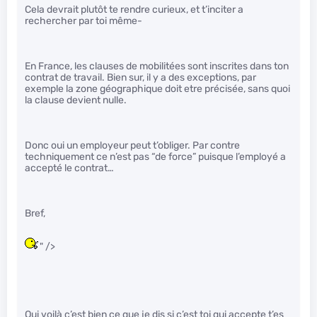
Cela devrait plutôt te rendre curieux, et t’inciter a
rechercher par toi même-
En France, les clauses de mobilitées sont inscrites dans ton
contrat de travail. Bien sur, il y a des exceptions, par
exemple la zone géographique doit etre précisée, sans quoi
la clause devient nulle.
Donc oui un employeur peut t’obliger. Par contre
techniquement ce n’est pas “de force” puisque l’employé a
accepté le contrat…
Bref,
" />
Oui voilà c’est bien ce que je dis si c’est toi qui accepte t’es