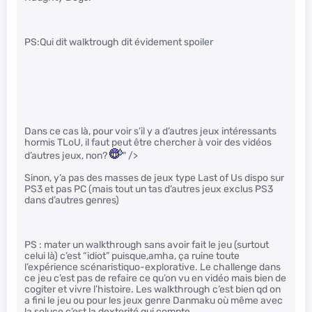
PS:Qui dit walktrough dit évidement spoiler
Dans ce cas là, pour voir s’il y a d’autres jeux intéressants
hormis TLoU, il faut peut être chercher à voir des vidéos
d’autres jeux, non?
" />
Sinon, y’a pas des masses de jeux type Last of Us dispo sur
PS3 et pas PC (mais tout un tas d’autres jeux exclus PS3
dans d’autres genres)
PS : mater un walkthrough sans avoir fait le jeu (surtout
celui là) c’est “idiot” puisque,amha, ça ruine toute
l’expérience scénaristiquo-explorative. Le challenge dans
ce jeu c’est pas de refaire ce qu’on vu en vidéo mais bien de
cogiter et vivre l’histoire. Les walkthrough c’est bien qd on
a fini le jeu ou pour les jeux genre Danmaku où même avec
la soluce c’est la dexterité qui compte.