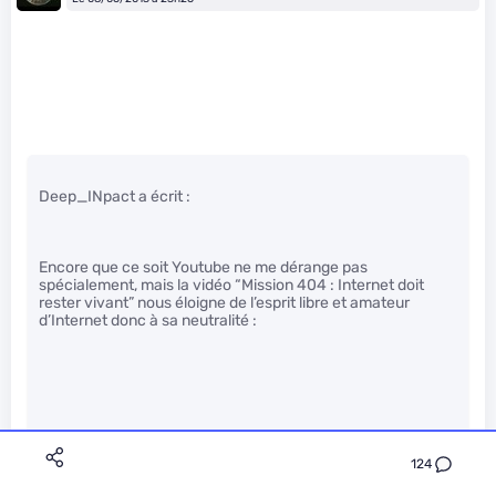
Deep_INpact a écrit :
Encore que ce soit Youtube ne me dérange pas
spécialement, mais la vidéo “Mission 404 : Internet doit
rester vivant” nous éloigne de l’esprit libre et amateur
d’Internet donc à sa neutralité :
devant la caméra 25 personnes
124
derrière la caméra 20 personnes