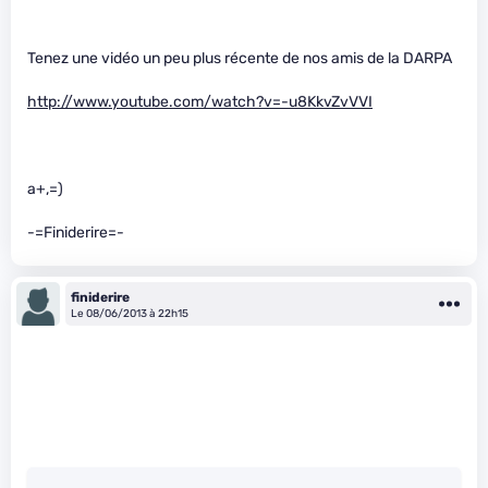
Tenez une vidéo un peu plus récente de nos amis de la DARPA
http://www.youtube.com/watch?v=-u8KkvZvVVI
a+,=)
-=Finiderire=-
finiderire
Le 08/06/2013 à 22h15