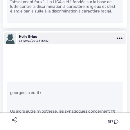
“absolument faux”… La LICA a été fondée sur la base de
lutte contre la discrimination à caractère religieux et s’est
élargie par la suite à la discrimination à caractère racial.
Holly Brius
Le 12/07/2013 à 15h12
georgest a écrit :
Ou alors autre hypothèse, les synagogues concernent 1%
de la population française, les mosquées 10% et les églises
60 à 80 % et si tu es un mouvement qui cherche à être
187
visible pour le plus grand nombre possible, tu vas dans une
église.