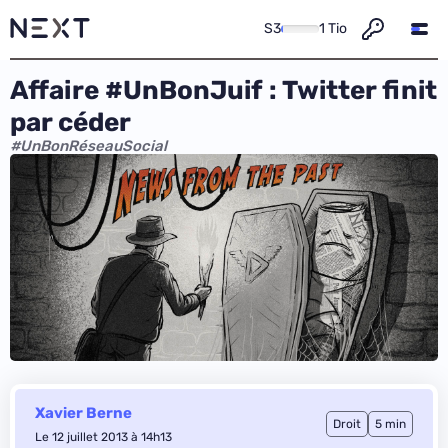
S3
1 Tio
Affaire #UnBonJuif : Twitter finit
par céder
#UnBonRéseauSocial
Xavier Berne
Droit
5 min
Le 12 juillet 2013 à 14h13