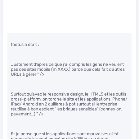
foetus a écrit :
Justement d’après ce que j’ai compris les gens ne veulent
pas des sites mobile (m.XXXX) parce que cela fait d’autres
URLs à gérer
" />
Surtout qu’avec le responsive design, le HTML5 et les outils
cross-platform, on torche le site et les applications iPhone/
iPad/ Android en 2 cuillères à pot surtout si l’entreprise
réutilise à bon escient “les briques sensibles” (connexion,
payement…)
" />
Et je pense que si les applications sont mauvaises c’est
parce qu’elles sont pensées site WEB sur un écran