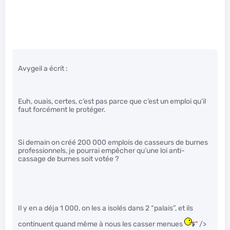
Avygeil a écrit :
Euh, ouais, certes, c’est pas parce que c’est un emploi qu’il
faut forcément le protéger.
Si demain on créé 200 000 emplois de casseurs de burnes
professionnels, je pourrai empêcher qu’une loi anti-
cassage de burnes soit votée ?
Il y en a déja 1 000, on les a isolés dans 2 “palais”, et ils
continuent quand même à nous les casser menues
" />