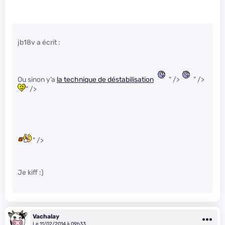
jb18v a écrit :
Ou sinon y’a
la technique de déstabilisation
" />
" />
" />
" />
Je kiff :)
Vachalay
Le 11/02/2014 à 09h33