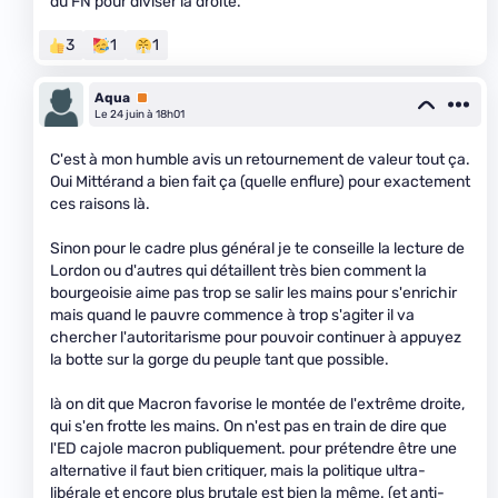
du FN pour diviser la droite.
3
1
1
Aqua
Premium
Le 24 juin à 18h01
C'est à mon humble avis un retournement de valeur tout ça.
Oui Mittérand a bien fait ça (quelle enflure) pour exactement
ces raisons là.
Sinon pour le cadre plus général je te conseille la lecture de
Lordon ou d'autres qui détaillent très bien comment la
bourgeoisie aime pas trop se salir les mains pour s'enrichir
mais quand le pauvre commence à trop s'agiter il va
chercher l'autoritarisme pour pouvoir continuer à appuyez
la botte sur la gorge du peuple tant que possible.
là on dit que Macron favorise le montée de l'extrême droite,
qui s'en frotte les mains. On n'est pas en train de dire que
l'ED cajole macron publiquement. pour prétendre être une
alternative il faut bien critiquer, mais la politique ultra-
libérale et encore plus brutale est bien la même. (et anti-