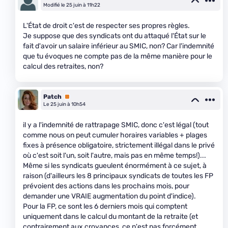
Modifié le 25 juin à 11h22
L'État de droit c'est de respecter ses propres règles.
Je suppose que des syndicats ont du attaqué l'État sur le
fait d'avoir un salaire inférieur au SMIC, non? Car l'indemnité
que tu évoques ne compte pas de la même manière pour le
calcul des retraites, non?
Patch
Premium
Le 25 juin à 10h54
il y a l'indemnité de rattrapage SMIC, donc c'est légal (tout
comme nous on peut cumuler horaires variables + plages
fixes à présence obligatoire, strictement illégal dans le privé
où c'est soit l'un, soit l'autre, mais pas en même temps!)...
Même si les syndicats gueulent énormément à ce sujet, à
raison (d'ailleurs les 8 principaux syndicats de toutes les FP
prévoient des actions dans les prochains mois, pour
demander une VRAIE augmentation du point d'indice).
Pour la FP, ce sont les 6 derniers mois qui comptent
uniquement dans le calcul du montant de la retraite (et
contrairement aux croyances, ce n'est pas forcément