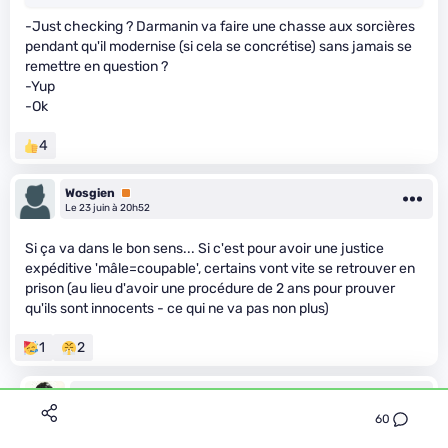
-Just checking ? Darmanin va faire une chasse aux sorcières
pendant qu'il modernise (si cela se concrétise) sans jamais se
remettre en question ?
-Yup
-Ok
4
Wosgien
Premium
Le 23 juin à 20h52
Si ça va dans le bon sens... Si c'est pour avoir une justice
expéditive 'mâle=coupable', certains vont vite se retrouver en
prison (au lieu d'avoir une procédure de 2 ans pour prouver
qu'ils sont innocents - ce qui ne va pas non plus)
1
2
Thorgalix_21
Premium
Le 24 juin à 00h08
60