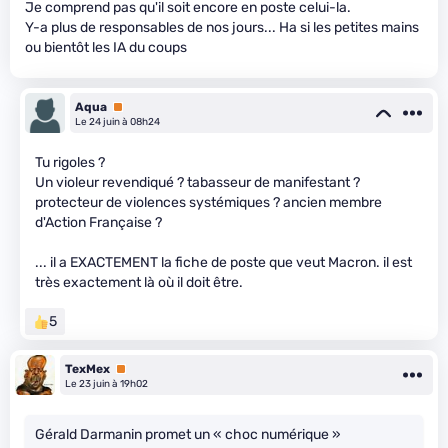
Je comprend pas qu'il soit encore en poste celui-la.
Y-a plus de responsables de nos jours... Ha si les petites mains
ou bientôt les IA du coups
Aqua
Premium
Le 24 juin à 08h24
Tu rigoles ?
Un violeur revendiqué ? tabasseur de manifestant ?
protecteur de violences systémiques ? ancien membre
d'Action Française ?
... il a EXACTEMENT la fiche de poste que veut Macron. il est
très exactement là où il doit être.
5
TexMex
Premium
Le 23 juin à 19h02
Gérald Darmanin promet un « choc numérique »