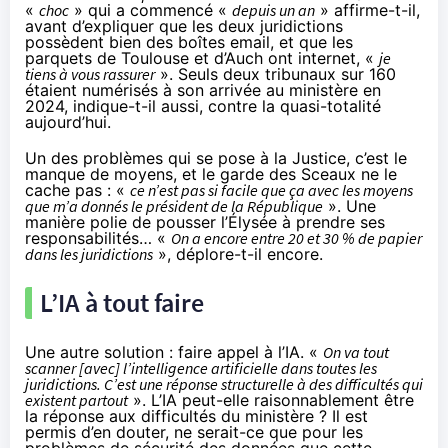
«
choc
» qui a commencé «
depuis un an
» affirme-t-il,
avant d’expliquer que les deux juridictions
possèdent bien des boîtes email, et que les
parquets de Toulouse et d’Auch ont internet, «
je
tiens à vous rassurer
». Seuls deux tribunaux sur 160
étaient numérisés à son arrivée au ministère en
2024, indique-t-il aussi, contre la quasi-totalité
aujourd’hui.
Un des problèmes qui se pose à la Justice, c’est le
manque de moyens, et le garde des Sceaux ne le
cache pas : «
ce n’est pas si facile que ça avec les moyens
que m’a donnés le président de la République
». Une
manière polie de pousser l’Élysée à prendre ses
responsabilités… «
On a encore entre 20 et 30 % de papier
dans les juridictions
», déplore-t-il encore.
L’IA à tout faire
Une autre solution : faire appel à l’IA. «
On va tout
scanner [avec] l’intelligence artificielle dans toutes les
juridictions. C’est une réponse structurelle à des difficultés qui
existent partout
». L’IA peut-elle raisonnablement être
la réponse aux difficultés du ministère ? Il est
permis d’en douter, ne serait-ce que pour les