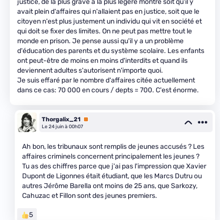
justice, de la plus grave à la plus légère montre soit qu'il y
avait plein d'affaires qui n'allaient pas en justice, soit que le
citoyen n'est plus justement un individu qui vit en société et
qui doit se fixer des limites. On ne peut pas mettre tout le
monde en prison. Je pense aussi qu'il y a un problème
d'éducation des parents et du système scolaire. Les enfants
ont peut-être de moins en moins d'interdits et quand ils
deviennent adultes s'autorisent n'importe quoi.
Je suis effaré par le nombre d'affaires citée actuellement
dans ce cas: 70 000 en cours / depts = 700. C'est énorme.
Thorgalix_21
Premium
Le 24 juin à 00h07
Ah bon, les tribunaux sont remplis de jeunes accusés ? Les
affaires criminels concernent principalement les jeunes ?
Tu as des chiffres parce que j'ai pas l'impression que Xavier
Dupont de Ligonnes était étudiant, que les Marcs Dutru ou
autres Jérôme Barella ont moins de 25 ans, que Sarkozy,
Cahuzac et Fillon sont des jeunes premiers.
5