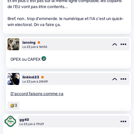
Et en plus c'est pas sur la même ligne comptable, les copains
de l'EU vont pas être contents...
Bref, non , trop d'emmerde. le numérique et l'IA c'est un quick-
win electoral. On va faire ça.
lansing
Premium
Le 23 juin à 16h55
OPEX ou CAPEX
linkin623
Premium
Le 23 juin à 20h09
D'accord faisons comme ça
3
gg40
Le 23 juin à 17h29