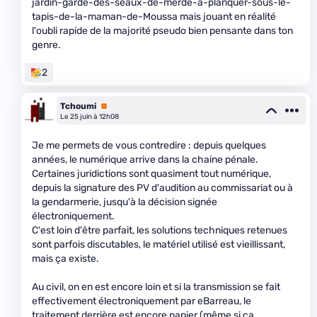
jardin-garde-des-seaux-de-merde-a-planquer-sous-le-
tapis-de-la-maman-de-Moussa mais jouant en réalité
l'oubli rapide de la majorité pseudo bien pensante dans ton
genre.
2
Tchoumi
Premium
Le 25 juin à 12h08
Je me permets de vous contredire : depuis quelques
années, le numérique arrive dans la chaine pénale.
Certaines juridictions sont quasiment tout numérique,
depuis la signature des PV d'audition au commissariat ou à
la gendarmerie, jusqu'à la décision signée
électroniquement.
C'est loin d'être parfait, les solutions techniques retenues
sont parfois discutables, le matériel utilisé est vieillissant,
mais ça existe.
Au civil, on en est encore loin et si la transmission se fait
effectivement électroniquement par eBarreau, le
traitement derrière est encore papier (même si ça