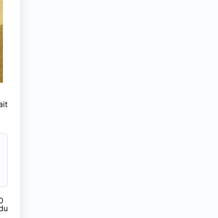
ait
O
 du