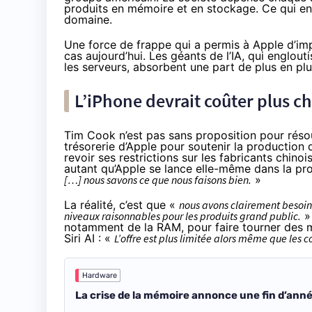
produits en mémoire et en stockage. Ce qui en
domaine.
Une force de frappe qui a permis à Apple d’imp
cas aujourd’hui. Les géants de l’IA, qui
englout
les serveurs, absorbent une part de plus en p
L’iPhone devrait coûter plus c
Tim Cook n’est pas sans proposition pour résoud
trésorerie d’Apple pour soutenir la productio
revoir ses restrictions sur les fabricants chinoi
autant qu’Apple se lance elle-même dans la pr
[…] nous savons ce que nous faisons bien.
»
La réalité, c’est que «
nous avons clairement besoin
niveaux raisonnables pour les produits grand public.
»
notamment de la RAM, pour faire tourner des m
Siri AI
: «
L’offre est plus limitée alors même que les
Hardware
La crise de la mémoire annonce une fin d’année