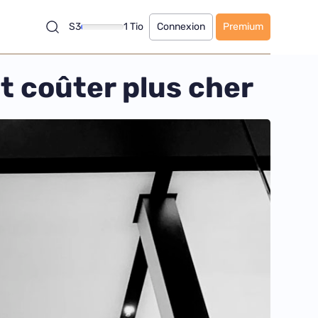
S3
1 Tio
Connexion
Premium
nt coûter plus cher