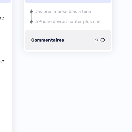
Des prix impossibles à tenir
re
L'iPhone devrait coûter plus cher
k
Commentaires
28
our