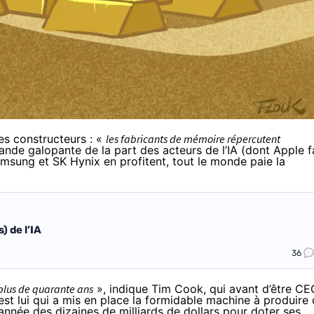
es constructeurs : «
les fabricants de mémoire répercutent
nde galopante de la part des acteurs de l’IA (dont Apple f
Samsung et SK Hynix en
profitent
, tout le monde paie la
 de l’IA
36
 plus de quarante ans
», indique Tim Cook, qui avant d’être CE
’est lui qui a mis en place la formidable machine à produire
nnée des dizaines de milliards de dollars pour doter ses