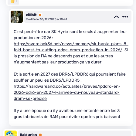
1
xillibit
Premium
Modifié le 30/12/2025 à 11h41
C'est peut-être car SK Hynix sont le seuls à augmenter leur
production en 2026 :
https://overclock3d.net/news/memory/sk-hynix-plans-8-
fold-boost-to-cutting-edge-dram-production-in-2026/
. Si
la pression de l'IA ne descends pas et que les autres
n'augmentent pas leur production ça va durer
Et la sortie en 2027 des DRR6/LPDDR6 qui pourraient faire
souffler un peu les DDR5/LPDDR5 :
https://hardwareand.co/actualites/breves/lpddr6-en-
2026-ddr6-en-2027-l-arrivee-du-nouveau-standard-
dram-se-precise
Il y a une époque ou il y avait eu une entente entre les 3
gros fabricants de RAM pour éviter que les prix baissent
Baldurien
Premium