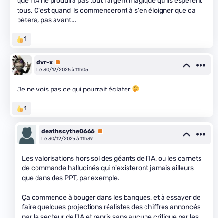
que l'IA ne produira pas tout l'argent magique qu'ils espèrent
tous. C'est quand ils commenceront à s'en éloigner que ca
pètera, pas avant...
1
dvr-x
Premium
Le 30/12/2025 à 11h05
Je ne vois pas ce qui pourrait éclater
1
deathscythe0666
Premium
Le 30/12/2025 à 11h39
Les valorisations hors sol des géants de l'IA, ou les carnets
de commande hallucinés qui n'existeront jamais ailleurs
que dans des PPT, par exemple.
Ça commence à bouger dans les banques, et à essayer de
faire quelques projections réalistes des chiffres annoncés
par le secteur de l'IA et repris sans aucune critique par les