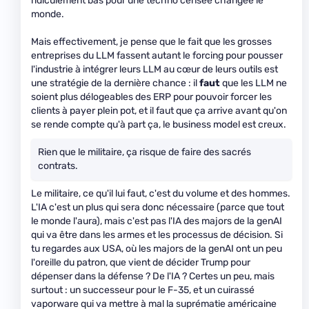
ridiculement bas pour une techno censée changée le
monde.
Mais effectivement, je pense que le fait que les grosses
entreprises du LLM fassent autant le forcing pour pousser
l'industrie à intégrer leurs LLM au cœur de leurs outils est
une stratégie de la dernière chance : il
faut
que les LLM ne
soient plus délogeables des ERP pour pouvoir forcer les
clients à payer plein pot, et il faut que ça arrive avant qu'on
se rende compte qu'à part ça, le business model est creux.
Rien que le militaire, ça risque de faire des sacrés
contrats.
Le militaire, ce qu'il lui faut, c'est du volume et des hommes.
L'IA c'est un plus qui sera donc nécessaire (parce que tout
le monde l'aura), mais c'est pas l'IA des majors de la genAI
qui va être dans les armes et les processus de décision. Si
tu regardes aux USA, où les majors de la genAI ont un peu
l'oreille du patron, que vient de décider Trump pour
dépenser dans la défense ? De l'IA ? Certes un peu, mais
surtout : un successeur pour le F-35, et un cuirassé
vaporware qui va mettre à mal la suprématie américaine