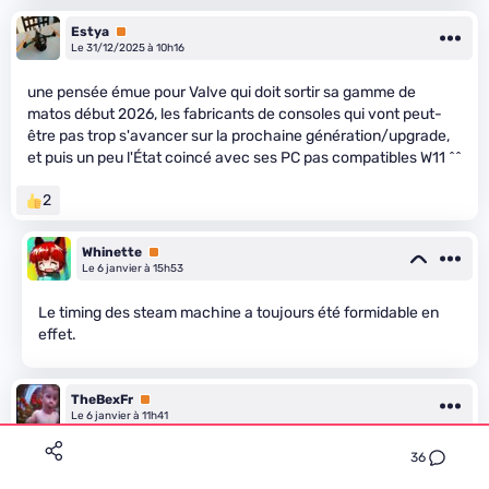
Estya
Premium
Le 31/12/2025 à 10h16
une pensée émue pour Valve qui doit sortir sa gamme de
matos début 2026, les fabricants de consoles qui vont peut-
être pas trop s'avancer sur la prochaine génération/upgrade,
et puis un peu l'État coincé avec ses PC pas compatibles W11 ^^
2
Whinette
Premium
Le 6 janvier à 15h53
Le timing des steam machine a toujours été formidable en
effet.
TheBexFr
Premium
Le 6 janvier à 11h41
36
Mon petit doigt me dit que les fournisseurs de serveurs
refusent d'honorer les demandes de leurs gros clients ayant