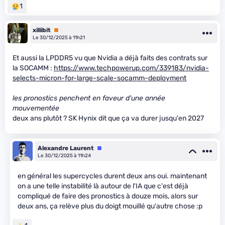
1
xillibit
Premium
Le 30/12/2025 à 11h21
Et aussi la LPDDR5 vu que Nvidia a déjà faits des contrats sur
la SOCAMM :
https://www.techpowerup.com/339183/nvidia-
selects-micron-for-large-scale-socamm-deployment
les pronostics penchent en faveur d'une année
mouvementée
deux ans plutôt ? SK Hynix dit que ça va durer jusqu'en 2027
Alexandre Laurent
Équipe
Le 30/12/2025 à 11h24
en général les supercycles durent deux ans oui. maintenant
on a une telle instabilité là autour de l'IA que c'est déjà
compliqué de faire des pronostics à douze mois, alors sur
deux ans, ça relève plus du doigt mouillé qu'autre chose :p