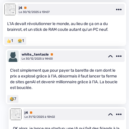
j4
Premium
Le 30/12/2025 à 13h07
L'IA devait révolutionner le monde, au lieu de ça on a du
brainrot, et un stick de RAM coute autant qu'un PC neuf.
1
1
white_tentacle
Premium
Le 30/12/2025 à 14h00
C’est simplement que pour payer ta barette de ram dont le
prix a explosé grâce à l’IA, désormais il faut lancer ta ferme
de sites genAI et devenir millionnaire grâce à l’IA. La boucle
est bouclée.
7
j4
Premium
Le 31/12/2025 à 10h02
OK alors, je lance ma startup: une IA qui fait des friands à la