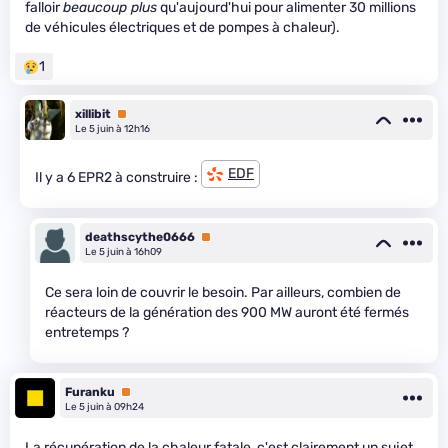
falloir
beaucoup plus
qu'aujourd'hui pour alimenter 30 millions
de véhicules électriques et de pompes à chaleur).
1
xillibit
Premium
Le 5 juin à 12h16
EDF
Il y a 6 EPR2 à construire :
deathscythe0666
Premium
Le 5 juin à 16h09
Ce sera loin de couvrir le besoin. Par ailleurs, combien de
réacteurs de la génération des 900 MW auront été fermés
entretemps ?
Furanku
Premium
Le 5 juin à 09h24
La récupération de la chaleur fatale, c'est clairement un sujet