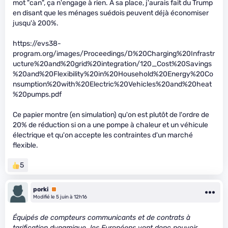
mot "can", ça n'engage à rien. A sa place, j'aurais fait du Trump
en disant que les ménages suédois peuvent déjà économiser
jusqu'à 200%.
https://evs38-
program.org/images/Proceedings/D%20Charging%20Infrastr
ucture%20and%20grid%20integration/120_Cost%20Savings
%20and%20Flexibility%20in%20Household%20Energy%20Co
nsumption%20with%20Electric%20Vehicles%20and%20heat
%20pumps.pdf
Ce papier montre (en simulation) qu'on est plutôt de l'ordre de
20% de réduction si on a une pompe à chaleur et un véhicule
électrique et qu'on accepte les contraintes d'un marché
flexible.
5
porki
Premium
Modifié le 5 juin à 12h16
Équipés de compteurs communicants et de contrats à
tarification dynamique, les Européens vont donc pouvoir