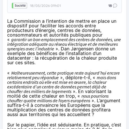
18/05/2026 09h01
18
Société
La Commission a l’intention de mettre en place un
dispositif pour faciliter les accords entre
producteurs d’énergie, centres de données,
consommateurs et autorités publiques pour
«
garantir un bon emplacement des centres de données, une
intégration adéquate au réseau électrique et de meilleures
synergies avec l’industrie
». Dan Jørgensen donne un
exemple des bénéfices de l’installation d’un
datacenter : la récupération de la chaleur produite
sur ces sites.
«
Malheureusement, cette pratique reste aujourd’hui encore
relativement peu répandue
», déplore-t-il, «
mais dans
certains endroits où elle est mise en œuvre, la chaleur
excédentaire d’un centre de données permet déjà de
chauffer des milliers de logements
». En valorisant la
moitié de cette chaleur en trop, «
nous pourrions
chauffer quatre millions de foyers européens
». L’argument
suffira-t-il à convaincre les Européens que la
multiplication des centres de données profitera
aussi aux territoires qui les accueillent ?
Sur le papier, l’idée est séduisante. En pratique, c’est