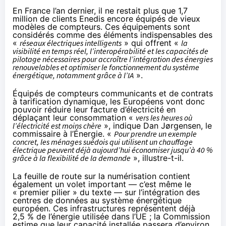
En France l’an dernier, il ne
restait
plus que 1,7
million de clients Enedis encore équipés de vieux
modèles de compteurs. Ces équipements sont
considérés comme des éléments indispensables des
«
réseaux électriques intelligents
» qui offrent «
la
visibilité en temps réel, l’interopérabilité et les capacités de
pilotage nécessaires pour accroître l’intégration des énergies
renouvelables et optimiser le fonctionnement du système
énergétique, notamment grâce à l’IA
».
Équipés de compteurs communicants et de contrats
à tarification dynamique, les Européens vont donc
pouvoir réduire leur facture d’électricité en
déplaçant leur consommation «
vers les heures où
l’électricité est moins chère
»,
indique
Dan Jørgensen, le
commissaire à l’Énergie. «
Pour prendre un exemple
concret, les ménages suédois qui utilisent un chauffage
électrique peuvent déjà aujourd’hui économiser jusqu’à 40 %
grâce à la flexibilité de la demande
», illustre-t-il.
La feuille de route sur la numérisation contient
également un volet important — c’est même le
« premier pilier » du texte — sur l’intégration des
centres de données au système énergétique
européen. Ces infrastructures représentent déjà
2,5 % de l’énergie utilisée dans l’UE ; la Commission
estime que leur capacité installée passera d’environ