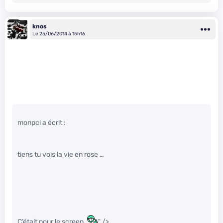
knos
Le 25/06/2014 à 15h16
monpci a écrit :
tiens tu vois la vie en rose …
C’était pour le screen.
" />