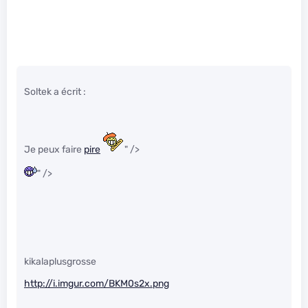
Soltek a écrit :
Je peux faire
pire
" />
" />
kikalaplusgrosse
http://i.imgur.com/BKM0s2x.png