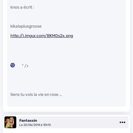
knos a écrit :
kikalaplusgrosse
http://i.imgur.com/BKM0s2x.png
" />
tiens tu vois la vie en rose …
Fantassin
Le 25/06/2014 à 15h13