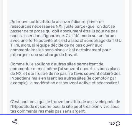
Je trouve cette attitude assez médiocre, priver de
ressources nécessaires NXI, juste parce-que l’on doit se
passer de ta prose qui doit absolument être lu pour ne pas
nous laisser dans l’ignorance. J’ai été modo sur un forum
avec une forte activité et c’est assez chronophage de T O U
T lire, alors, si l’équipe décide de ne pas ouvrir aux
commentaires les bons plans, c’est certainement pour
s’épargner une surcharge de travail.
Comme tu le souligne d’autres sites permettent de
commenter et moi même j’ai souvent ouvert les bons plans
de NXi et été frustré de ne pas lire l’avis souvent éclairé des
INpactiens mais en lisant les autres sites (le comptoir par
exemple), la modération est souvent active et nécessaire !
C’est pour cela que je trouve ton attitude assez éloignée de
l’INpactitude et sache pour le site peut très bien vivre sous
tes commentaires mais pas sans argent.
120
Voilà, je tenais à le dire devant cette petitesse d’esprit