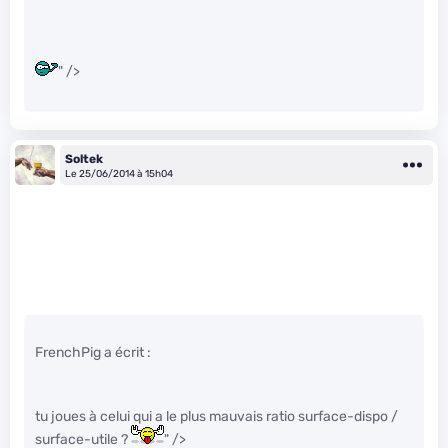
" />
Soltek
Le 25/06/2014 à 15h04
FrenchPig a écrit :
tu joues à celui qui a le plus mauvais ratio surface-dispo /
surface-utile ?
" />