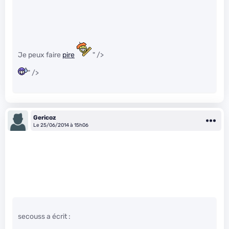
Je peux faire
pire
" />
" />
Gericoz
Le 25/06/2014 à 15h06
secouss a écrit :