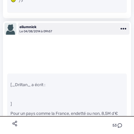
" />
eliumnick
Le 04/08/2014 à 09h57
[_Driltan_ a écrit :
]
Pour un pays comme la France, endetté ou non, 8,5M d’€
reviendrait à quelques centimes.
" />
53