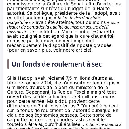
commission de la Culture du Sénat,
afin d’alerter les
parlementaires sur l’état du budget de la Haute
autorité
. Sa collègue, présidente de la
Hadopi
, avait
en effet soutenu que «
la limite des réductions
budgétaires
» avait été atteinte, tout du moins «
sans
risquer de dégrader la qualité de mise en oeuvre de[s]
missions
» de l’institution. Mireille Imbert-Quaretta
avait souligné à cet égard que la cure d’austérité
imposée par le gouvernement impactait
mécaniquement le dispositif de riposte graduée
(
pour en savoir plus, voir notre article
).
Un fonds de roulement à sec
Si la
Hadopi
avait réclamé 7,5 millions d’euros au
titre de l’année 2014, elle n’a ensuite obtenu « que »
6 millions d’euros
de la part du ministère de la
Culture. Cependant, la Rue du Texel a malgré tout
ouvert des crédits à hauteur de 9 millions d’euros
pour cette année. Mais d’où provient cette
différence de 3 millions d’euros ? D’un prélèvement
sur le fonds de roulement de l’autorité publique. En
clair, de ses économies passées. Cette sorte de
cagnotte héritée des périodes fastes semble
toutefois être aujourd'hui épuisée... «
Nous ne pourrons
plus recourir à ce fonds pour compléter la subvention du