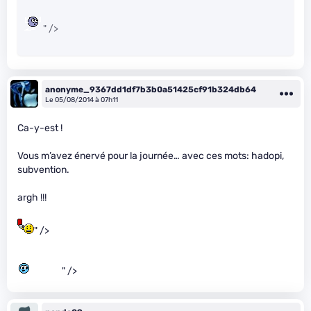
" />
anonyme_9367dd1df7b3b0a51425cf91b324db64
Le 05/08/2014 à 07h11
Ca-y-est !
Vous m’avez énervé pour la journée… avec ces mots: hadopi,
subvention.
argh !!!
" />
" />