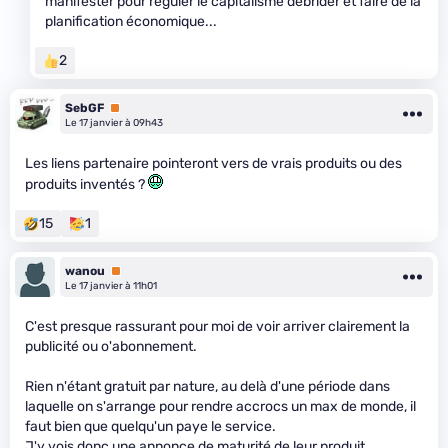
manifester pour réguler le capitalisme débrider et faire de la
planification économique...
2
SebGF
Premium
Le 17 janvier à 09h43
Les liens partenaire pointeront vers de vrais produits ou des
produits inventés ?
15
1
wanou
Premium
Le 17 janvier à 11h01
C'est presque rassurant pour moi de voir arriver clairement la
publicité ou o'abonnement.
Rien n'étant gratuit par nature, au delà d'une période dans
laquelle on s'arrange pour rendre accrocs un max de monde, il
faut bien que quelqu'un paye le service.
J'y vois donc une annonce de maturité de leur produit.