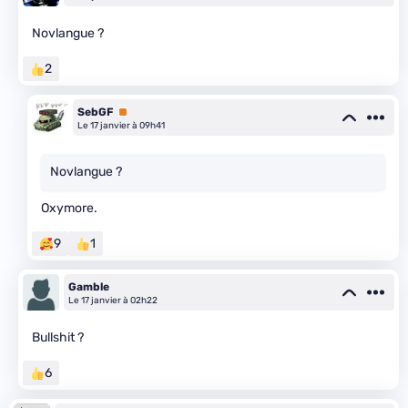
Novlangue ?
2
SebGF
Premium
Le 17 janvier à 09h41
Novlangue ?
Oxymore.
9
1
Gamble
Le 17 janvier à 02h22
Bullshit ?
6