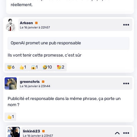
réellement.
Arkeen
Premium
Le 16 janvier à 22h57
OpenAI promet une pub responsable
Ils vont tenir cette promesse, c'est sûr
6
1
1
10
2
greenchris
Premium
Le 16 janvier à 23h44
Publicité et responsable dans la même phrase, ça porte un
nom ?
1
linkin623
Premium
Le 16 janvier à 23h57