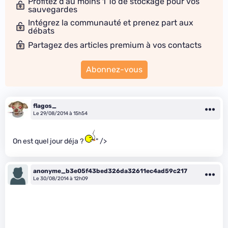
Profitez d'au moins 1 To de stockage pour vos
sauvegardes
Intégrez la communauté et prenez part aux
débats
Partagez des articles premium à vos contacts
Abonnez-vous
flagos_
Le 29/08/2014 à 15h54
On est quel jour déja ?
" />
anonyme_b3e05f43bed326da32611ec4ad59c217
Le 30/08/2014 à 12h09