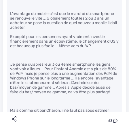
L’avantage du mobile c’est que le marché du smartphone
se renouvelle vite … Globalement tout les 2 ou 3 ans un
acheteur se pose la question de quel nouveau mobile il doit
acheter.
Excepté pour les personnes ayant vraiment investie
financièrement dans un écosystème, le changement d’OS y
est beaucoup plus facile … Même vers du WP.
Je pense qu’après leur 3 ou 4eme smartphone les gens
vont voir ailleurs … Pour l’instant Android est a plus de 80%
de PdM mais je pense plus a une augmentation des PdM de
Windows Phone sur le long terme … Il a encore l’avantage
d’être le seul concurrent sérieux d’Android sur du
bas/moyen de gamme … Après si Apple décide aussi de
faire du bas/moyen de gamme, ca va être plus partagé …
Mais comme dit par Charon, il ne faut pas sous estimer
l’importance du lien avec le PC … Apple a présenter des
choses sympa (l’appel depuis le PC via l’iPhone) mais ca
63
reste cantonné au Mac. Windows et Chrome apporteront
ces choses aux plus grand nombre.