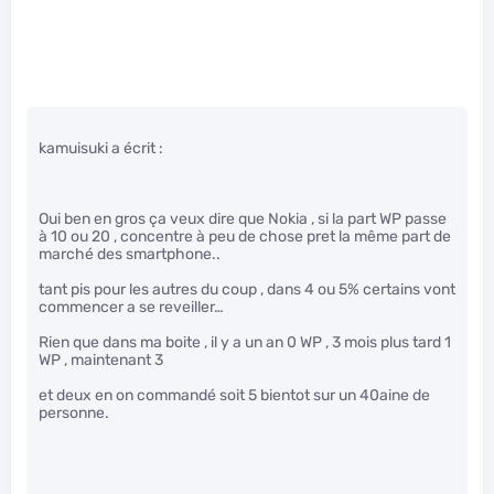
kamuisuki a écrit :
Oui ben en gros ça veux dire que Nokia , si la part WP passe
à 10 ou 20 , concentre à peu de chose pret la même part de
marché des smartphone..
tant pis pour les autres du coup , dans 4 ou 5% certains vont
commencer a se reveiller…
Rien que dans ma boite , il y a un an 0 WP , 3 mois plus tard 1
WP , maintenant 3
et deux en on commandé soit 5 bientot sur un 40aine de
personne.