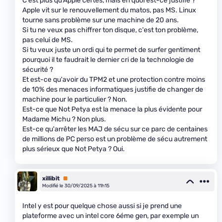
C'est plus qu'Apple certes, mais en quoi est-ce justifié ?
Apple vit sur le renouvellement du matos, pas MS. Linux
tourne sans problème sur une machine de 20 ans.
Si tu ne veux pas chiffrer ton disque, c'est ton problème,
pas celui de MS.
Si tu veux juste un ordi qui te permet de surfer gentiment
pourquoi il te faudrait le dernier cri de la technologie de
sécurité ?
Et est-ce qu'avoir du TPM2 et une protection contre moins
de 10% des menaces informatiques justifie de changer de
machine pour le particulier ? Non.
Est-ce que Not Petya est la menace la plus évidente pour
Madame Michu ? Non plus.
Est-ce qu'arrêter les MAJ de sécu sur ce parc de centaines
de millions de PC perso est un problème de sécu autrement
plus sérieux que Not Petya ? Oui.
xillibit
Premium
Modifié le 30/09/2025 à 11h15
Intel y est pour quelque chose aussi si je prend une
plateforme avec un intel core 6éme gen, par exemple un