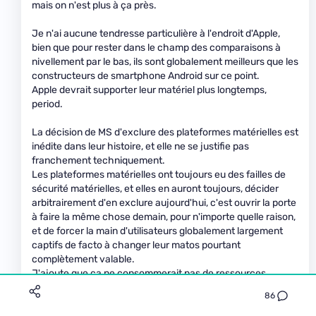
mais on n'est plus à ça près.
Je n'ai aucune tendresse particulière à l'endroit d'Apple,
bien que pour rester dans le champ des comparaisons à
nivellement par le bas, ils sont globalement meilleurs que les
constructeurs de smartphone Android sur ce point.
Apple devrait supporter leur matériel plus longtemps,
period.
La décision de MS d'exclure des plateformes matérielles est
inédite dans leur histoire, et elle ne se justifie pas
franchement techniquement.
Les plateformes matérielles ont toujours eu des failles de
sécurité matérielles, et elles en auront toujours, décider
arbitrairement d'en exclure aujourd'hui, c'est ouvrir la porte
à faire la même chose demain, pour n'importe quelle raison,
et de forcer la main d'utilisateurs globalement largement
captifs de facto à changer leur matos pourtant
complètement valable.
J'ajoute que ça ne consommerait pas de ressources
particulières à MS de maintenir la rétrocompatibilité
86
matérielle, il ne faut pas voir cette option comme un coût
pour l'éditeur.