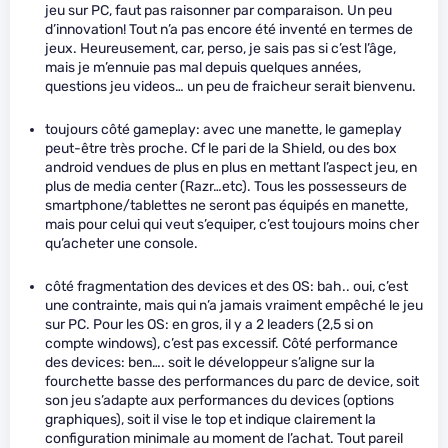
jeu sur PC, faut pas raisonner par comparaison. Un peu
d’innovation! Tout n’a pas encore été inventé en termes de
jeux. Heureusement, car, perso, je sais pas si c’est l’âge,
mais je m’ennuie pas mal depuis quelques années,
questions jeu videos… un peu de fraicheur serait bienvenu.
toujours côté gameplay: avec une manette, le gameplay
peut-être très proche. Cf le pari de la Shield, ou des box
android vendues de plus en plus en mettant l’aspect jeu, en
plus de media center (Razr…etc). Tous les possesseurs de
smartphone/tablettes ne seront pas équipés en manette,
mais pour celui qui veut s’equiper, c’est toujours moins cher
qu’acheter une console.
côté fragmentation des devices et des OS: bah.. oui, c’est
une contrainte, mais qui n’a jamais vraiment empêché le jeu
sur PC. Pour les OS: en gros, il y a 2 leaders (2,5 si on
compte windows), c’est pas excessif. Côté performance
des devices: ben…. soit le développeur s’aligne sur la
fourchette basse des performances du parc de device, soit
son jeu s’adapte aux performances du devices (options
graphiques), soit il vise le top et indique clairement la
configuration minimale au moment de l’achat. Tout pareil