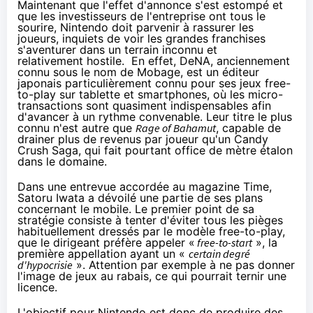
Maintenant que l'effet d'annonce s'est estompé et
que les investisseurs de l'entreprise ont tous le
sourire, Nintendo doit parvenir à rassurer les
joueurs, inquiets de voir les grandes franchises
s'aventurer dans un terrain inconnu et
relativement hostile. En effet, DeNA, anciennement
connu sous le nom de Mobage, est un éditeur
japonais particulièrement connu pour ses jeux free-
to-play sur tablette et
smartphones
, où les micro-
transactions sont quasiment indispensables afin
d'avancer à un rythme convenable. Leur titre le plus
connu n'est autre que
Rage of Bahamut
, capable de
drainer plus de revenus par joueur qu'un Candy
Crush Saga, qui fait pourtant office de mètre étalon
dans le domaine.
Dans une entrevue accordée au magazine
Time
,
Satoru Iwata a dévoilé une partie de ses plans
concernant le mobile. Le premier point de sa
stratégie consiste à tenter d'éviter tous les pièges
habituellement dressés par le modèle free-to-play,
que le dirigeant préfère appeler «
free-to-start
», la
première appellation ayant un «
certain degré
d'hypocrisie
». Attention par exemple à ne pas donner
l'image de jeux au rabais, ce qui pourrait ternir une
licence.
L'objectif pour Nintendo est donc de produire des