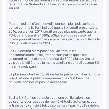
Après l’annonce des avatars Mii sur Facebook, ça fait pas
rêver mais si Nintendo avait de bons communicants ça se
saurait…
Pour ce qui est d’une nouvelle console plus puissante, je
pense comme ils l’ont indiqué que la NX serait présentée en
2016, sortirait en 2017, serait un peu plus puissante que la
PS4, garantissant le 1080p 60fps sur tous ses jeux, et
qu’elle pourrait bénéficier de jeux tiers jusqu’à la sortie de la
PS5 (aux alentours de 2020).
La PS5 devrait alors passer au 4k et tous les
consommateurs de se jeter dessus parce que c’est
tellement mieux alors qu’en deçà de 50” à plus de 2m tu
vois pas la différence (à moins qu’elle ne soit full casque 3D
mais j’y crois pas).
Le plus important est qu’ils ne fasse pas la même erreur que
la WiiU et que le public comprenne que c’est bien une
nouvelle console et pas un accessoire…
Et si la NX était un console avec une partie salon plus
puissante et un casque de réalité virtuelle autonome, pour
le train par exemple ? (ok ça se vendrait pas, trop l’air débile