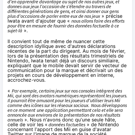
d'en apprendre davantage au sujet de nos autres jeux, et
donnes aux jeux l'occasion de s'étendre au travers de
différentes
générations
de gens, et ainsi donner aux gens
plus d'occasions de parler entre eux de nos jeux
» précise
Iwata avant d'ajouter que «
nous allons faire des efforts
pour être en mesure de fournir des données factuelle à ce
sujet-là
».
Il convient tout de même de nuancer cette
description idyllique avec d'autres déclarations
récentes de la part du dirigeant.
Au mois de février
,
lors de la présentation des résultats trimestriels de
Nintendo, Iwata tenait déjà un discours similiaire,
expliquant que le mobile devait servir de vecteur de
communication pour la marque et décrivait un des
projets en cours de développement en interne,
accrochez-vous.
«
Par exemple, certains jeux sur nos consoles intègrent des
Mii, qui sont des avatars numériques représentant les joueurs.
Il pourrait être amusant pour les joueurs d'utiliser leurs Mii
comme des icônes sur
les réseaux sociaux
.
Nous développons
en ce moment
une application permettant cela et elle sera
annoncée aux environs de la présentation de nos résultats
annuels
». Nous n'avons donc qu'une seule hâte,
celle de voir les «
données factuelles
» de Nintendo
concernant l'apport des Mii en guise d'avatar
Twitter sur l'image de marque de la société.