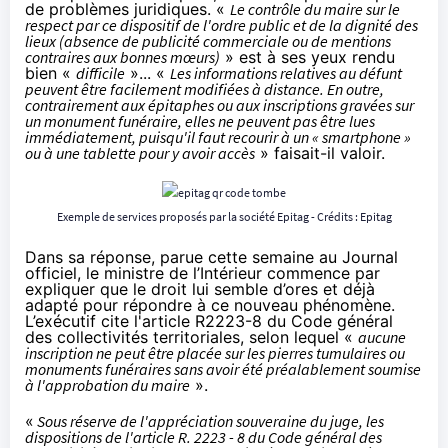
de problèmes juridiques. «
Le contrôle du maire sur le
respect par ce dispositif de l'ordre public et de la dignité des
lieux (absence de publicité commerciale ou de mentions
contraires aux bonnes mœurs)
» est à ses yeux rendu
bien «
difficile
»... «
Les informations relatives au défunt
peuvent être facilement modifiées à distance. En outre,
contrairement aux épitaphes ou aux inscriptions gravées sur
un monument funéraire, elles ne peuvent pas être lues
immédiatement, puisqu'il faut recourir à un « smartphone »
ou à une tablette pour y avoir accès
» faisait-il valoir.
Exemple de services proposés par la société Epitag - Crédits :
Epitag
Dans sa
réponse
, parue cette semaine au Journal
officiel, le ministre de l’Intérieur commence par
expliquer que le droit lui semble d’ores et déjà
adapté pour répondre à ce nouveau phénomène.
L’exécutif cite l'article
R2223-8
du Code général
des collectivités territoriales, selon lequel «
aucune
inscription ne peut être placée sur les pierres tumulaires ou
monuments funéraires sans avoir été préalablement soumise
à l'approbation du maire
».
«
Sous réserve de l'appréciation souveraine du juge, les
dispositions de l'article R. 2223 - 8 du Code général des