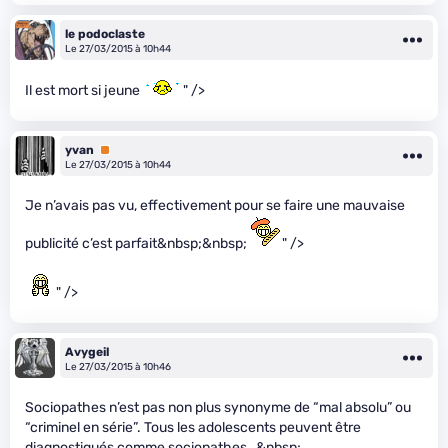
le podoclaste
Le 27/03/2015 à 10h44
Il est mort si jeune
" />
yvan
Premium
Le 27/03/2015 à 10h44
Je n’avais pas vu, effectivement pour se faire une mauvaise
publicité c’est parfait&nbsp;&nbsp;
" />
" />
Avygeil
Le 27/03/2015 à 10h46
Sociopathes n’est pas non plus synonyme de “mal absolu” ou
“criminel en série”. Tous les adolescents peuvent être
diagnostiqués comme sociopathes…&nbsp;