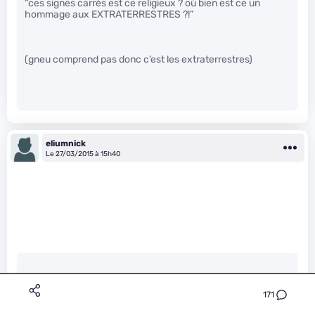
“ces signes carrés est ce religieux ? où bien est ce un
hommage aux EXTRATERRESTRES ?!”
(gneu comprend pas donc c’est les extraterrestres)
eliumnick
Le 27/03/2015 à 15h40
Ami-Kuns a écrit :
171