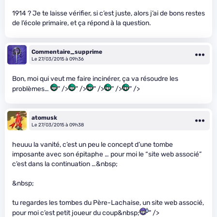
1914 ? Je te laisse vérifier, si c’est juste, alors j’ai de bons restes
de l’école primaire, et ça répond à la question.
Commentaire_supprime
Le 27/03/2015 à 09h36
Bon, moi qui veut me faire incinérer, ça va résoudre les
problèmes…
" />
" />
" />
" />
" />
atomusk
Le 27/03/2015 à 09h38
heuuu la vanité, c’est un peu le concept d’une tombe
imposante avec son épitaphe … pour moi le “site web associé”
c’est dans la continuation …&nbsp;
&nbsp;
tu regardes les tombes du Père-Lachaise, un site web associé,
pour moi c’est petit joueur du coup&nbsp;
" />