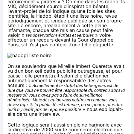
notoirement « pirates » ?
Comme dans les rapports
MIQ
, décidément source d’inspiration béante,
l’avant-projet de loi indique qu’une fois les sites
identifiés, la
Hadopi
établit une liste noire, revue
périodiquement et rendue publique sur son propre
site. Là encore, préalablement à cette peine
infamante, chaque site mis en cause peut faire
valoir «
ses observations écrites et verbales
» voire
effectuer un recours devant la Cour d’appel de
Paris, s’il n’est pas content d’une telle étiquette.
On se souviendra que Mireille Imbert Quaretta avait
vu d’un bon œil cette publicité outrageuse, et pour
cause : elle permettrait selon elle d’actionner
automatiquement la responsabilité des autres
acteurs : «
Actuellement le statut des hébergeurs est de
dire que vous ne pouvez être responsable du contenu dans la
mesure où vous n’avez pas à faire de surveillance
généralisée. Mais dès qu’on vous notifie un contenu, vous
devez agir. Si la publicité est retenue, on ne pourra plus dire
qu’il n’y avait pas de réponse possible
» nous expliquait-
elle dans
une interview
.
Cette logique serait aussi en pleine harmonie avec
la directive de 2000 sur le commerce électronique.