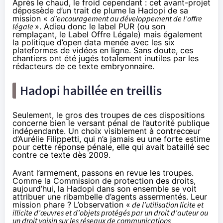
Après le chaud, le froid cependant : cet avant-projet
dépossède d’un trait de plume la
Hadopi
de sa
mission «
d’encouragement au développement de l’offre
légale
». Adieu donc le label PUR (ou son
remplaçant,
le Label Offre Légale
) mais également
la politique d’open data menée avec
les six
plateformes de vidéos en ligne
. Sans doute, ces
chantiers ont été jugés totalement inutiles par les
rédacteurs de ce texte embryonnaire.
Hadopi
habillée en treillis
Seulement, le gros des troupes de ces dispositions
concerne bien le versant pénal de l’autorité publique
indépendante. Un choix visiblement à contrecœur
d’Aurélie Filippetti, qui n’a jamais eu une forte estime
pour cette réponse pénale, elle qui avait bataillé sec
contre ce texte dès 2009.
Avant l’armement, passons en revue les troupes.
Comme la Commission de protection des droits
,
aujourd’hui, la
Hadopi
dans son ensemble se voit
attribuer une ribambelle d’agents assermentés. Leur
mission phare ? L’observation «
de l’utilisation licite et
illicite d’œuvres et d’objets protégés par un droit d’auteur ou
un droit voisin sur les réseaux de communications