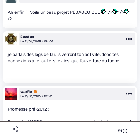
Ah enfin ^^ Voila un beau projet PÉDAGOGIQUE
" />
" />
"
/>
Exodus
Le 11/06/2015 à 09h09
je parlais des logs de fai, ils verront ton activité, donc tes
connexions à tel ou tel site ainsi que l’ouverture du tunnel.
warfie
Premium
Le 11/06/2015 à 09h11
Promesse pré-2012 :
&nbsp;La HADOPI se verra progressivement relayé au placard.
51
&nbsp;