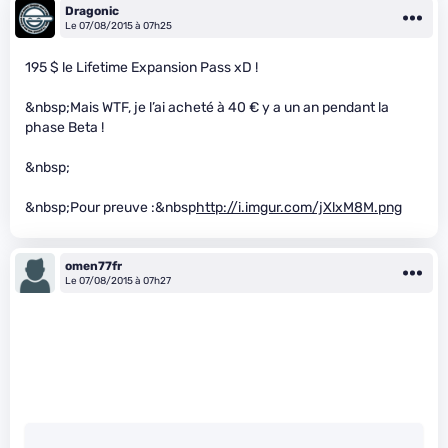
Dragonic
Le 07/08/2015 à 07h25
195 $ le Lifetime Expansion Pass xD !
&nbsp;Mais WTF, je l’ai acheté à 40 € y a un an pendant la
phase Beta !
&nbsp;
&nbsp;Pour preuve :&nbsp
http://i.imgur.com/jXlxM8M.png
omen77fr
Le 07/08/2015 à 07h27