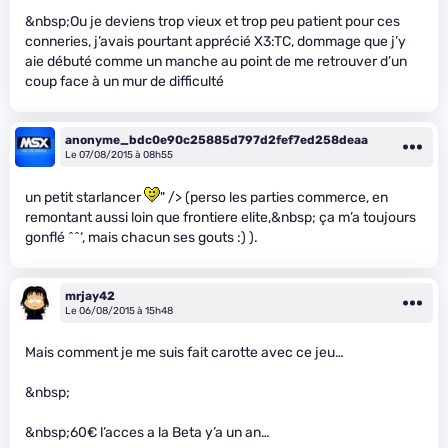
&nbsp;Ou je deviens trop vieux et trop peu patient pour ces
conneries, j’avais pourtant apprécié X3:TC, dommage que j’y
aie débuté comme un manche au point de me retrouver d’un
coup face à un mur de difficulté
anonyme_bdc0e90c25885d797d2fef7ed258deaa
Le 07/08/2015 à 08h55
un petit starlancer
" /> (perso les parties commerce, en
remontant aussi loin que frontiere elite,&nbsp; ça m’a toujours
gonflé ^^‘, mais chacun ses gouts :) ).
mrjay42
Le 06/08/2015 à 15h48
Mais comment je me suis fait carotte avec ce jeu…
&nbsp;
&nbsp;60€ l’acces a la Beta y’a un an…