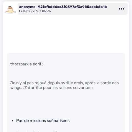
anonyme_92fcfbdd6cc3f0397af3a985adab6b1b
Le 07/08/2015 à 06h35
thorspark a écrit :
Je n’y ai pas rejoué depuis avril je crois, après la sortie des
wings. J’ai arrêté pour les raisons suivantes :
Pas de missions scénarisées