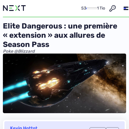
S3
1 Tio
Elite Dangerous : une première
« extension » aux allures de
Season Pass
Poke @Blizzard
Kevin Hottot