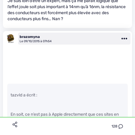
Je suis loin d’être un expert, mais ça me parait logique que
l’effet joule soit plus important à 14nm qu’à 16nm, la résistance
des conducteurs est forcément plus élevée avec des
conducteurs plus fins… Nan ?
brazomyna
Le 09/10/2015 à 07h54
tazvld a écrit :
En soit, ce n’est pas à Apple directement que ces sites en
veulent. Ce qu’il font, c’est des articles putaclic, et apple
c’est vendeur, tu au une communauté de fanboy et de hater
128
toujours prêt à déversé leur bile.