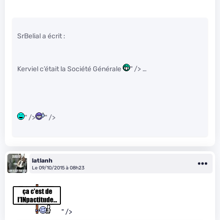
SrBelial a écrit :
Kerviel c’était la Société Générale
" /> …
" />
" />
latlanh
Le 09/10/2015 à 08h23
" />