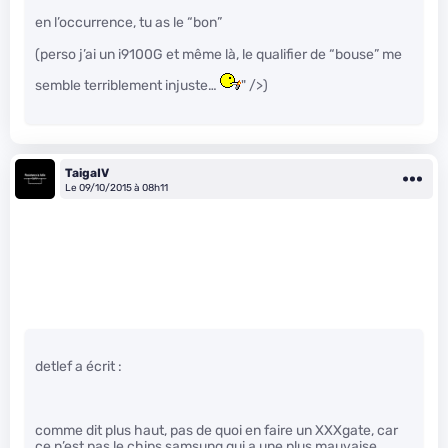
en l’occurrence, tu as le “bon”
(perso j’ai un i9100G et même là, le qualifier de “bouse” me
semble terriblement injuste…
" />)
TaigaIV
Le 09/10/2015 à 08h11
detlef a écrit :
comme dit plus haut, pas de quoi en faire un XXXgate, car
ce n’est pas le chips samsung qui a une plus mauvaise