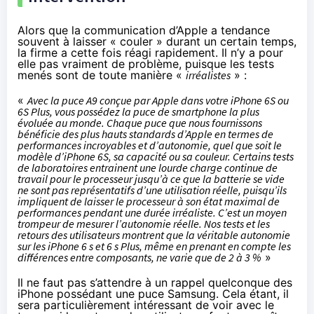
Alors que la communication d’Apple a tendance
souvent à laisser « couler » durant un certain temps,
la firme a cette fois réagi rapidement
. Il n’y a pour
elle pas vraiment de problème, puisque les tests
menés sont de toute manière «
irréalistes
» :
«
Avec la
puce A9
conçue par Apple dans votre
iPhone 6S
ou
6S Plus, vous possédez la puce de smartphone la plus
évoluée au monde. Chaque puce que nous fournissons
bénéficie des plus hauts standards d’Apple en termes de
performances incroyables et d’autonomie, quel que soit le
modèle d’
iPhone 6S
, sa capacité ou sa couleur. Certains tests
de laboratoires entrainent une lourde charge continue de
travail pour le processeur jusqu’à ce que la batterie se vide
ne sont pas représentatifs d’une utilisation réelle, puisqu’ils
impliquent de laisser le processeur à son état maximal de
performances pendant une durée irréaliste. C’est un moyen
trompeur de mesurer l’autonomie réelle. Nos tests et les
retours des utilisateurs montrent que la véritable autonomie
sur les iPhone 6 s et 6 s Plus, même en prenant en compte les
différences entre composants, ne varie que de 2 à 3 %
»
Il ne faut pas s’attendre à un rappel quelconque des
iPhone possédant une puce Samsung. Cela étant, il
sera particulièrement intéressant de voir avec le