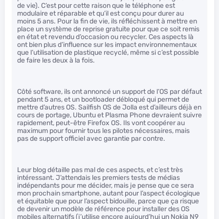
de vie). C’est pour cette raison que le téléphone est
modulaire et réparable et qu’il est conçu pour durer au
moins 5 ans. Pour la fin de vie, ils réfléchissent à mettre en
place un système de reprise gratuite pour que ce soit remis
en état et revendu d’occasion ou recycler. Ces aspects là
ont bien plus d’influence sur les impact environnementaux
que l’utilisation de plastique recyclé, même si c’est possible
de faire les deux à la fois.
Côté software, ils ont annoncé un support de l’OS par défaut
pendant 5 ans, et un bootloader débloqué qui permet de
mettre d’autres OS. Sailfish OS de Jolla est d’ailleurs déjà en
cours de portage, Ubuntu et Plasma Phone devraient suivre
rapidement, peut-être Firefox OS. Ils vont coopérer au
maximum pour fournir tous les pilotes nécessaires, mais
pas de support officiel avec garantie par contre.
Leur blog détaille pas mal de ces aspects, et c’est très
intéressant. J’attendais les premiers tests de médias
indépendants pour me décider, mais je pense que ce sera
mon prochain smartphone, autant pour l’aspect écologique
et équitable que pour l’aspect bidouille, parce que ça risque
de devenir un modèle de référence pour installer des OS
mobiles alternatifs (j’utilise encore aujourd’hui un Nokia N9