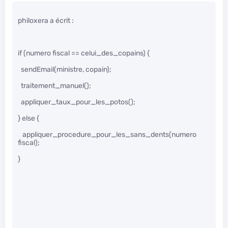
philoxera a écrit :
if (numero fiscal == celui_des_copains) {
sendEmail(ministre, copain);
traitement_manuel();
appliquer_taux_pour_les_potos();
} else {
appliquer_procedure_pour_les_sans_dents(numero
fiscal);
}