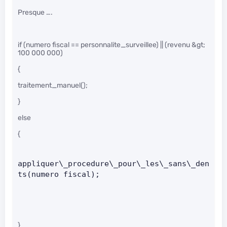
Presque ….
if (numero fiscal == personnalite_surveillee) || (revenu &gt;
100 000 000)
{
traitement_manuel();
}
else
{
appliquer\_procedure\_pour\_les\_sans\_den
ts(numero fiscal);   
}