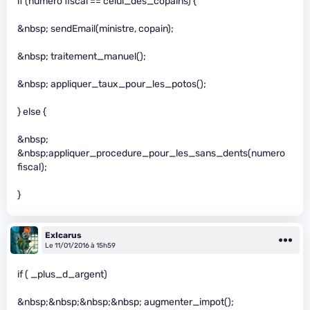
if (numero fiscal == celui_des_copains) {
&nbsp; sendEmail(ministre, copain);
&nbsp; traitement_manuel();
&nbsp; appliquer_taux_pour_les_potos();
} else {
&nbsp;
&nbsp;appliquer_procedure_pour_les_sans_dents(numero
fiscal);
}
ExIcarus
Le 11/01/2016 à 15h59
if ( _plus_d_argent)
&nbsp;&nbsp;&nbsp;&nbsp; augmenter_impot();