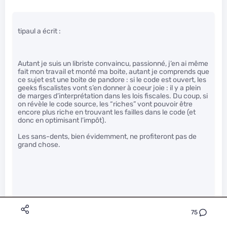
tipaul a écrit :
Autant je suis un libriste convaincu, passionné, j’en ai même
fait mon travail et monté ma boite, autant je comprends que
ce sujet est une boite de pandore : si le code est ouvert, les
geeks fiscalistes vont s’en donner à coeur joie : il y a plein
de marges d’interprétation dans les lois fiscales. Du coup, si
on révèle le code source, les “riches” vont pouvoir être
encore plus riche en trouvant les failles dans le code (et
donc en optimisant l’impôt).
Les sans-dents, bien évidemment, ne profiteront pas de
grand chose.
Ca ne tient pas ton argumentation:
75
S’il y a plein de “geek fiscaux” alors tout le monde pourrait