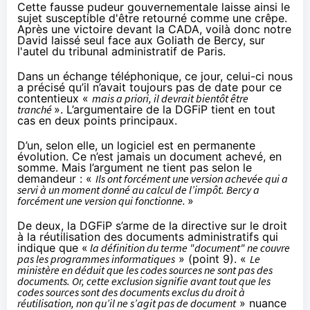
Cette fausse pudeur gouvernementale laisse ainsi le
sujet susceptible d'être retourné comme une crêpe.
Après une victoire devant la CADA, voilà donc notre
David laissé seul face aux Goliath de Bercy, sur
l'autel du tribunal administratif de Paris.
Dans un échange téléphonique, ce jour, celui-ci nous
a précisé qu’il n’avait toujours pas de date pour ce
contentieux «
mais a priori, il devrait bientôt être
tranché
». L’argumentaire de la DGFiP tient en tout
cas en deux points principaux.
D’un, selon elle, un logiciel est en permanente
évolution. Ce n’est jamais un document achevé, en
somme. Mais l’argument ne tient pas selon le
demandeur : «
Ils ont forcément une version achevée qui a
servi à un moment donné au calcul de l’impôt. Bercy a
forcément une version qui fonctionne.
»
De deux, la DGFiP s’arme de la directive sur le droit
à la réutilisation des documents administratifs qui
indique que «
la définition du terme "document" ne couvre
pas les programmes informatiques
» (
point 9
). «
Le
ministère en déduit que les codes sources ne sont pas des
documents. Or, cette exclusion signifie avant tout que les
codes sources sont des documents exclus du droit à
réutilisation, non qu’il ne s’agit pas de document
» nuance