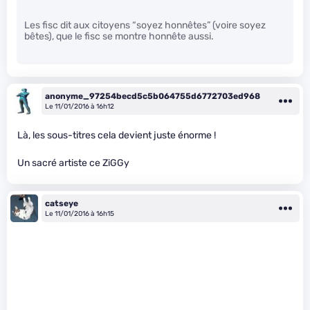
Les fisc dit aux citoyens “soyez honnêtes” (voire soyez
bêtes), que le fisc se montre honnête aussi.
anonyme_97254becd5c5b064755d6772703ed968
Le 11/01/2016 à 16h12
Là, les sous-titres cela devient juste énorme !
Un sacré artiste ce ZiGGy
catseye
Le 11/01/2016 à 16h15