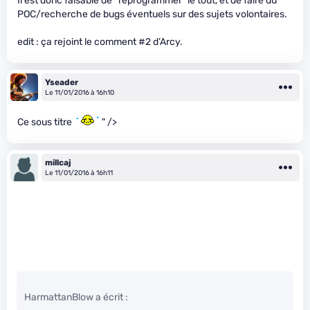
Il est donc faisable de “reprogrammer” le tout, et de faire du
POC/recherche de bugs éventuels sur des sujets volontaires.
edit : ça rejoint le comment #2 d’Arcy.
Yseader
Le 11/01/2016 à 16h10
Ce sous titre
" />
millcaj
Le 11/01/2016 à 16h11
HarmattanBlow a écrit :