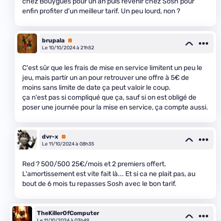
chez Bouygues pour un an puis revenir chez Sosh pour
enfin profiter d'un meilleur tarif. Un peu lourd, non ?
brupala
Premium
Le 10/10/2024 à 21h52
C'est sûr que les frais de mise en service limitent un peu le
jeu, mais partir un an pour retrouver une offre à 5€ de
moins sans limite de date ça peut valoir le coup.
ça n'est pas si compliqué que ça, sauf si on est obligé de
poser une journée pour la mise en service, ça compte aussi.
dvr-x
Premium
Le 11/10/2024 à 08h35
Red ? 500/500 25€/mois et 2 premiers offert.
L'amortissement est vite fait là... Et si ca ne plait pas, au
bout de 6 mois tu repasses Sosh avec le bon tarif.
TheKillerOfComputer
Le 11/10/2024 à 03h49