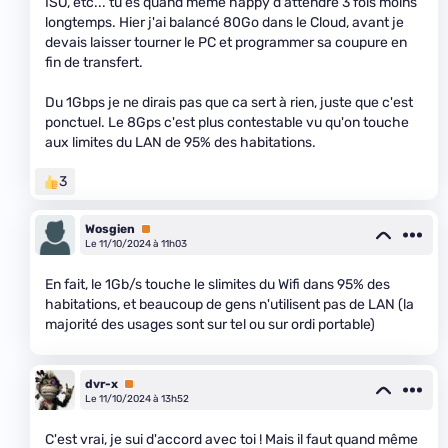
ISO, etc... tu es quand même happy d'attendre 3 fois moins
longtemps. Hier j'ai balancé 80Go dans le Cloud, avant je
devais laisser tourner le PC et programmer sa coupure en
fin de transfert.
Du 1Gbps je ne dirais pas que ca sert à rien, juste que c'est
ponctuel. Le 8Gps c'est plus contestable vu qu'on touche
aux limites du LAN de 95% des habitations.
3
Wosgien
Premium
Le 11/10/2024 à 11h03
En fait, le 1Gb/s touche le slimites du Wifi dans 95% des
habitations, et beaucoup de gens n'utilisent pas de LAN (la
majorité des usages sont sur tel ou sur ordi portable)
dvr-x
Premium
Le 11/10/2024 à 13h52
C'est vrai, je sui d'accord avec toi ! Mais il faut quand même