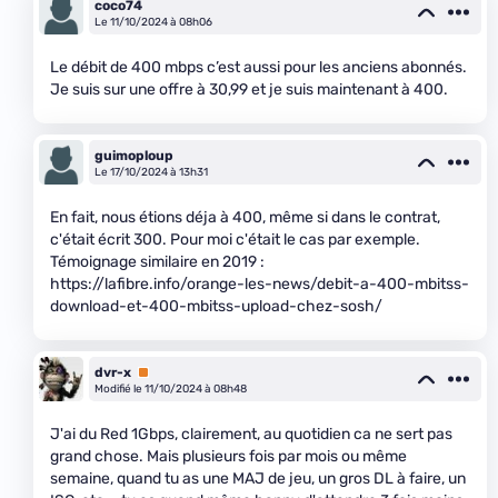
coco74
Le 11/10/2024 à 08h06
Le débit de 400 mbps c’est aussi pour les anciens abonnés.
Je suis sur une offre à 30,99 et je suis maintenant à 400.
guimoploup
Le 17/10/2024 à 13h31
En fait, nous étions déja à 400, même si dans le contrat,
c'était écrit 300. Pour moi c'était le cas par exemple.
Témoignage similaire en 2019 :
https://lafibre.info/orange-les-news/debit-a-400-mbitss-
download-et-400-mbitss-upload-chez-sosh/
dvr-x
Premium
Modifié le 11/10/2024 à 08h48
J'ai du Red 1Gbps, clairement, au quotidien ca ne sert pas
grand chose. Mais plusieurs fois par mois ou même
semaine, quand tu as une MAJ de jeu, un gros DL à faire, un