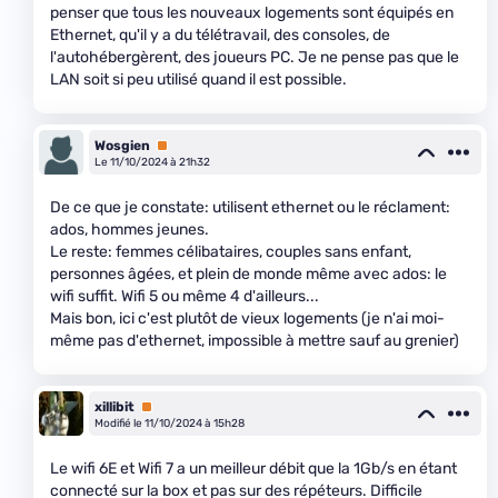
penser que tous les nouveaux logements sont équipés en
Ethernet, qu'il y a du télétravail, des consoles, de
l'autohébergèrent, des joueurs PC. Je ne pense pas que le
LAN soit si peu utilisé quand il est possible.
Wosgien
Premium
Le 11/10/2024 à 21h32
De ce que je constate: utilisent ethernet ou le réclament:
ados, hommes jeunes.
Le reste: femmes célibataires, couples sans enfant,
personnes âgées, et plein de monde même avec ados: le
wifi suffit. Wifi 5 ou même 4 d'ailleurs...
Mais bon, ici c'est plutôt de vieux logements (je n'ai moi-
même pas d'ethernet, impossible à mettre sauf au grenier)
xillibit
Premium
Modifié le 11/10/2024 à 15h28
Le wifi 6E et Wifi 7 a un meilleur débit que la 1Gb/s en étant
connecté sur la box et pas sur des répéteurs. Difficile