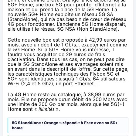
5G+ Home, une box 5G pour profiter d’Internet à la
maison et qui prend la place de la 5G Home. La
nouvelle 5G+ Home exploite un réseau 5G SA
(StandAlone), qui n’a pas besoin de cœur de réseau
4G pour fonctionner. L’ancienne 5G Home disparait,
elle utilisait le réseau 5G NSA (Non StandAlone).
Cette nouvelle box est proposée à 42,99 euros par
mois, avec un débit de 1 Gb/s… exactement comme
la 5G Home. Si la 5G+ Home vous intéresse, il
faudra vous acquitter de 29 euros de frais
d’activation. Dans tous les cas, on ne peut pas dire
que la 5G StandAlone et ses avantages soient mis
en avant dans le descriptif de l’offre. Sur
cette page
,
les caractéristiques techniques des Flybox 5G et
5G+ sont identiques : jusqu’à 1 Gb/s, 64 utilisateurs,
Wi-Fi (2,4 et 5 Ghz), un port Ethernet…
La 4G Home reste au catalogue, à 38,99 euros par
mois. Elle ne propose qu’un débit de 300 Mb/s avec
une limite de 200 Go par mois, alors que les 5G(+)
Home sont «
illimités
».
5G StandAlone : Orange « répond » à Free avec sa 5G+
home