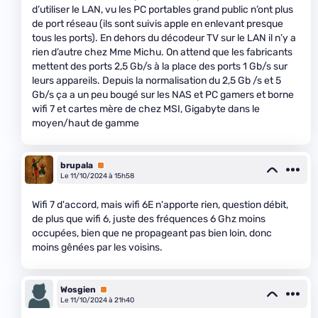
d’utiliser le LAN, vu les PC portables grand public n’ont plus
de port réseau (ils sont suivis apple en enlevant presque
tous les ports). En dehors du décodeur TV sur le LAN il n’y a
rien d’autre chez Mme Michu. On attend que les fabricants
mettent des ports 2,5 Gb/s à la place des ports 1 Gb/s sur
leurs appareils. Depuis la normalisation du 2,5 Gb /s et 5
Gb/s ça a un peu bougé sur les NAS et PC gamers et borne
wifi 7 et cartes mère de chez MSI, Gigabyte dans le
moyen/haut de gamme
brupala
Premium
Le 11/10/2024 à 15h58
Wifi 7 d'accord, mais wifi 6E n'apporte rien, question débit,
de plus que wifi 6, juste des fréquences 6 Ghz moins
occupées, bien que ne propageant pas bien loin, donc
moins gênées par les voisins.
Wosgien
Premium
Le 11/10/2024 à 21h40