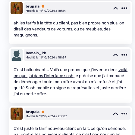
brupala
Premium
Modifié le 11/10/2024 à 18h14
ah les tarifs à la tête du client, pas bien propre non plus, on
dirait des vendeurs de voitures, ou de meubles, des
maquignons.
Romain_Ph
Modifié le 11/10/2024 à 18h39
C'est hallucinant... Voilà une preuve que j'invente rien :
voilà
ce que j'ai dans l'interface sosh
je précise que j'ai menacé
de déménager toute mon offre avant on m'a refusé et j'ai
quitté Sosh mobile en signe de représailles et juste derrière
j'ai eu cette offre...
brupala
Premium
Modifié le 11/10/2024 à 20h07
C'est juste le tarif nouveau client en fait, ce qu'on dénonce,
par contre, les nouveaux clients, ce n'est
pas pour un an