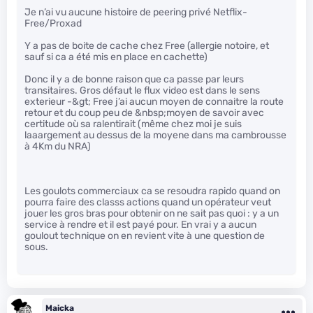
Je n’ai vu aucune histoire de peering privé Netflix-
Free/Proxad
Y a pas de boite de cache chez Free (allergie notoire, et
sauf si ca a été mis en place en cachette)
Donc il y a de bonne raison que ca passe par leurs
transitaires. Gros défaut le flux video est dans le sens
exterieur -&gt; Free j’ai aucun moyen de connaitre la route
retour et du coup peu de &nbsp;moyen de savoir avec
certitude où sa ralentirait (même chez moi je suis
laaargement au dessus de la moyene dans ma cambrousse
à 4Km du NRA)
Les goulots commerciaux ca se resoudra rapido quand on
pourra faire des classs actions quand un opérateur veut
jouer les gros bras pour obtenir on ne sait pas quoi : y a un
service à rendre et il est payé pour. En vrai y a aucun
goulout technique on en revient vite à une question de
sous.
Maicka