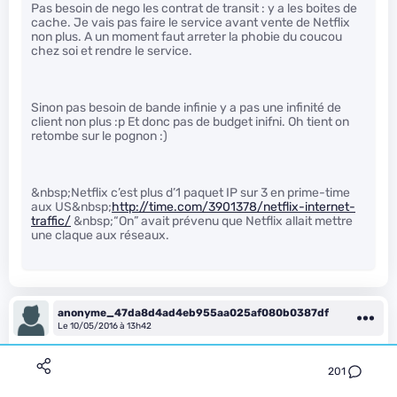
Pas besoin de nego les contrat de transit : y a les boites de
cache. Je vais pas faire le service avant vente de Netflix
non plus. A un moment faut arreter la phobie du coucou
chez soi et rendre le service.
Sinon pas besoin de bande infinie y a pas une infinité de
client non plus :p Et donc pas de budget inifni. Oh tient on
retombe sur le pognon :)
&nbsp;Netflix c’est plus d’1 paquet IP sur 3 en prime-time
aux US&nbsp;
http://time.com/3901378/netflix-internet-
traffic/
&nbsp;“On” avait prévenu que Netflix allait mettre
une claque aux réseaux.
anonyme_47da8d4ad4eb955aa025af080b0387df
Le 10/05/2016 à 13h42
201