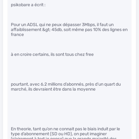
psikobare a écrit :
Pour un ADSL qui ne peux dépasser 3Mbps, il faut un
affaiblissement &gt; 45db, soit même pas 10% des lignes en
france
à en croire certains, ils sont tous chez free
pourtant, avec 6.2 millions d’abonnés, près d’un quart du
marché, ils devraient être dans la moyenne
En theorie, tant qu’on ne connait pas le biais induit par le
type d’abonnement (SD ou HD), on peut imaginer
(clairement à tort je pense) que la grande majorité des