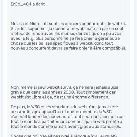
ErGo_404 a écrit :
Mozilla et Microsoft sont les derniers concurrents de webkit.
Si on les supprime, ça donnera un web maîtrisé par un seul
moteur de rendu avec les mêmes dérives qu’on a pu avoir
avec IE (e.g. plus personne ne se fera chier à gérer autre
chose que les balises spécifiques à webkit, donc tout
nouveau concurrent devra se faire chier à être compatible).
Non, même si seul webkit survit, ça ne sera jamais aussi
grave que dans les années 2000. Tout simplement car
webkit est Libre et ça, c’est une énorme différence.
De plus, le W3C et les standards du web n’ont jamais été
aussi actifs qu’aujourd’hui et aucun membre du W3C
n’oserait lancer des nouveautés tout seul dans son coin car
tout le monde a parfaitement compris que le web profite à
tout le monde comme jamais avant grace aux standards.
Chose que MS n’avait pas pigé à l’époque (d’ailleurs, MS