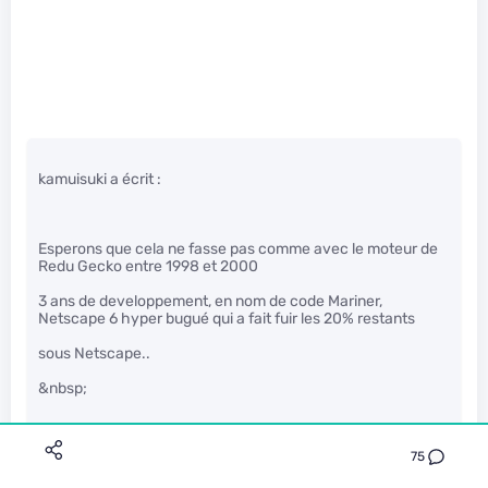
kamuisuki a écrit :
Esperons que cela ne fasse pas comme avec le moteur de
Redu Gecko entre 1998 et 2000
3 ans de developpement, en nom de code Mariner,
Netscape 6 hyper bugué qui a fait fuir les 20% restants
sous Netscape..
&nbsp;
75
Justement l’intérêt de Quantum c’est de ne pas refaire la
même erreur que Netscape 6 : ils ne repartent pas a zéro. il