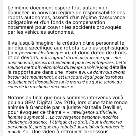
Le même document espère tout autant voir
ébaucher un nouveau régime de responsabilité des
robots autonomes, assorti d'un régime d’assurance
obligatoire et d’un fonds de compensation
notamment pour couvrir les accidents provoqués
par les véhicules autonomes.
Il va jusqu’à imaginer la création d’une personnalité
juridique spécifique aux robots les plus sophistiqués
(la «
personne électronique
»), et donc dotée de droits
et de devoirs. «
Il s’agirait du même principe que celui
dont nous disposons actuellement pour les entreprises. Cette
solution mettrait néanmoins du temps à voir le jour,
détaille
la rapporteure
dans une interview
.
Ce dont nous avons
besoin dès maintenant, c’est un cadre légal pour les robots
actuellement disponibles sur le marché ou qui le seront au
cours de la prochaine décennie
».
Notons au final que nous sommes intervenus voilà
peu au GEM Digital Day 2016, lors d’une table ronde
animée à Grenoble par la juriste Nathalie Devillier,
pour évoquer ce thème « «
Intelligence artificielle,
homme augmenté… La convergence personne-machine
challenge la science, l’éthique et le droit. Faut-il donner la
personnalité juridique aux robots ? Jusqu’où automatiser le
monde ?
». Une vidéo à retrouver ci-dessous.