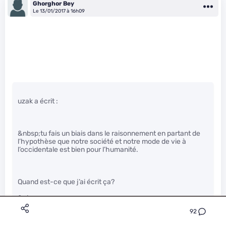
Ghorghor Bey
Le 13/01/2017 à 16h09
uzak a écrit :
&nbsp;tu fais un biais dans le raisonnement en partant de
l’hypothèse que notre société et notre mode de vie à
l’occidentale est bien pour l’humanité.
Quand est-ce que j’ai écrit ça?
&nbsp;
92
Puis personne ne meurt de faim pendant un hiver nucléaire
j’ai des doutes.