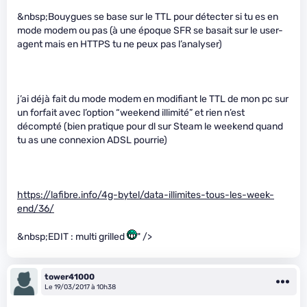
&nbsp;Bouygues se base sur le TTL pour détecter si tu es en
mode modem ou pas (à une époque SFR se basait sur le user-
agent mais en HTTPS tu ne peux pas l’analyser)
j’ai déjà fait du mode modem en modifiant le TTL de mon pc sur
un forfait avec l’option “weekend illimité” et rien n’est
décompté (bien pratique pour dl sur Steam le weekend quand
tu as une connexion ADSL pourrie)
https://lafibre.info/4g-bytel/data-illimites-tous-les-week-
end/36/
&nbsp;EDIT : multi grilled
" />
tower41000
Le 19/03/2017 à 10h38