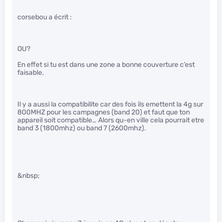
corsebou a écrit :
OU?
En effet si tu est dans une zone a bonne couverture c’est
faisable.
Il y a aussi la compatibilite car des fois ils emettent la 4g sur
800MHZ pour les campagnes (band 20) et faut que ton
appareil soit compatible… Alors qu-en ville cela pourrait etre
band 3 (1800mhz) ou band 7 (2600mhz).
&nbsp;