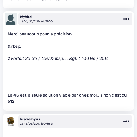
Wythel
Le 16/03/2017 à 09h56
Merci beaucoup pour la précision.
&nbsp;
2
Forfait 20 Go / 10€ &nbsp;==&gt; 1
100 Go / 20€
La 4G est la seule solution viable par chez moi… sinon c’est du
512
brazomyna
Le 16/03/2017 à 09h58