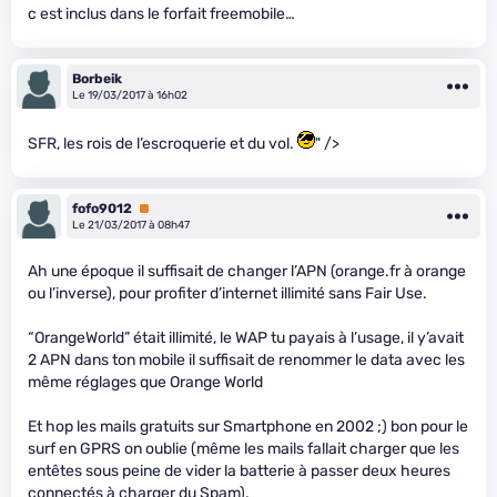
c est inclus dans le forfait freemobile…
Borbeik
Le 19/03/2017 à 16h02
SFR, les rois de l’escroquerie et du vol.
" />
fofo9012
Premium
Le 21/03/2017 à 08h47
Ah une époque il suffisait de changer l’APN (orange.fr à orange
ou l’inverse), pour profiter d’internet illimité sans Fair Use.
“OrangeWorld” était illimité, le WAP tu payais à l’usage, il y’avait
2 APN dans ton mobile il suffisait de renommer le data avec les
même réglages que Orange World
Et hop les mails gratuits sur Smartphone en 2002 ;) bon pour le
surf en GPRS on oublie (même les mails fallait charger que les
entêtes sous peine de vider la batterie à passer deux heures
connectés à charger du Spam).