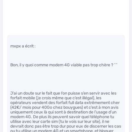
mxpx a écrit :
Bon, il y quoi comme modem 4G viable pas trop chère ? ^^
J’ai un doute sur le fait que l’on puisse s’en servir avec les
forfait mobile (je crois même que c’est illégal), les
opérateurs vendent des forfait full data extrêmement cher
(42€/ mois pour 40Go chez bouygues) et c’est à mon avis
uniquement ceux là qui sont à destination de l’usage d’un
modem 4G. De plus ils peuvent savoir quel téléphone tu
utilise avec leur carte sim (tu le vois sur leur site), il ne
devrait donc pas être trop dur pour eux de discerner les cas
ou tu utilise un modem 4G et un smartphone, et bloquer