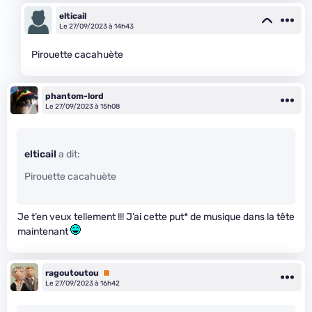
elticail
Le 27/09/2023 à 14h43
Pirouette cacahuète
phantom-lord
Le 27/09/2023 à 15h08
elticail
a dit:
Pirouette cacahuète
Je t’en veux tellement !!! J’ai cette put
* de musique dans la tête
maintenant
ragoutoutou
Premium
Le 27/09/2023 à 16h42