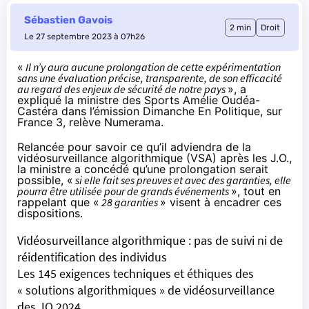
Sébastien Gavois
2 min
Droit
Le 27 septembre 2023 à 07h26
«
Il n’y aura aucune prolongation de cette expérimentation
sans une évaluation précise, transparente, de son efficacité
au regard des enjeux de sécurité de notre pays
», a
expliqué la ministre des Sports Amélie Oudéa-
Castéra dans l’émission Dimanche En Politique, sur
France 3,
relève
Numerama.
Relancée pour savoir ce qu’il adviendra de la
vidéosurveillance algorithmique
(VSA) après les J.O.,
la ministre a
concédé
qu’une prolongation serait
possible, «
si elle fait ses preuves et avec des garanties, elle
pourra être utilisée pour de grands événements
», tout en
rappelant que «
28 garanties
» visent à encadrer ces
dispositions.
Vidéosurveillance algorithmique : pas de suivi ni de
réidentification des individus
Les 145 exigences techniques et éthiques des
« solutions algorithmiques » de vidéosurveillance
des JO 2024