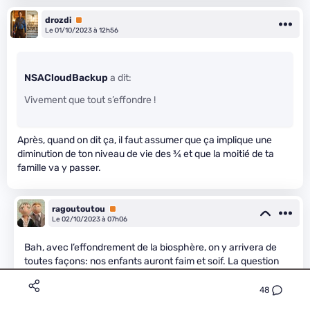
drozdi
Premium
Le 01/10/2023 à 12h56
NSACloudBackup
a dit:
Vivement que tout s’effondre !
Après, quand on dit ça, il faut assumer que ça implique une
diminution de ton niveau de vie des
3
⁄
4
et que la moitié de ta
famille va y passer.
ragoutoutou
Premium
Le 02/10/2023 à 07h06
Bah, avec l’effondrement de la biosphère, on y arrivera de
toutes façons: nos enfants auront faim et soif. La question
est de savoir si on les laisse avec une machine oppressive et
répressive de notre conception pour les éduquer et les
48
contrôler , ou si on décide de leur donner une chance.