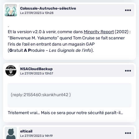
Colossale-Autruche-sélective
Le 27/09/2023 à 13h28
.
Et la version v2.0 à venir, comme dans
Minority Report
(2002) :
“Bienvenue M. Yakamoto” quand Tom Cruise se fait scanner
l’iris de l’œil en entrant dans un magasin GAP
(
G
ratuit
A
P
roduire –
Les Guignols de l’info
).
NSACloudBackup
Le 27/09/2023 à 13h57
(reply:2155460:skankhunt42 )
Tristement vrai… Mais ce sera pour notre sécurité paraît-il…
elticail
Le 27/09/2023 à 14h19