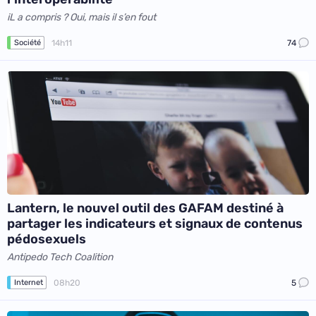
iL a compris ? Oui, mais il s’en fout
14h11
74
Société
Lantern, le nouvel outil des GAFAM destiné à
partager les indicateurs et signaux de contenus
pédosexuels
Antipedo Tech Coalition
08h20
5
Internet