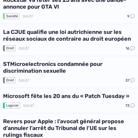
Rockstar va fêter ses 25 ans avec une bande-
annonce pour GTA VI
06h37
9
Société
La CJUE qualifie une loi autrichienne sur les
réseaux sociaux de contraire au droit européen
06h37
16
Droit
STMicroelectronics condamnée pour
discrimination sexuelle
06h37
37
Droit
Microsoft fête les 20 ans du « Patch Tuesday »
06h37
73
Logiciel
Revers pour Apple : l’avocat général propose
d’annuler l’arrêt du Tribunal de l’UE sur les
rulings fiscaux