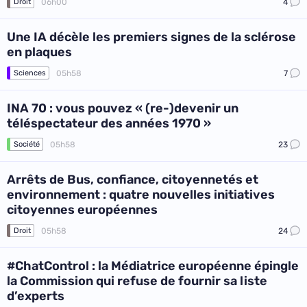
06h00
4
Droit
Une IA décèle les premiers signes de la sclérose
en plaques
05h58
7
Sciences
INA 70 : vous pouvez « (re-)devenir un
téléspectateur des années 1970 »
05h58
23
Société
Arrêts de Bus, confiance, citoyennetés et
environnement : quatre nouvelles initiatives
citoyennes européennes
05h58
24
Droit
#ChatControl : la Médiatrice européenne épingle
la Commission qui refuse de fournir sa liste
d’experts