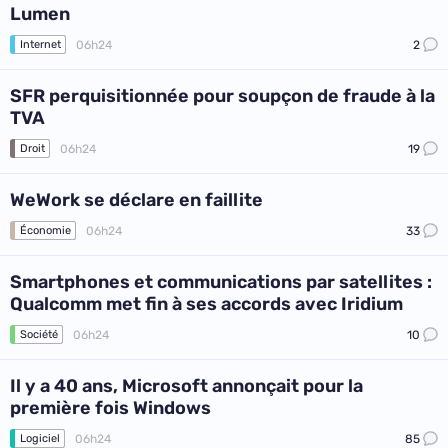
Lumen
06h24
2
Internet
SFR perquisitionnée pour soupçon de fraude à la
TVA
06h24
19
Droit
WeWork se déclare en faillite
06h24
33
Économie
Smartphones et communications par satellites :
Qualcomm met fin à ses accords avec Iridium
06h24
10
Société
Il y a 40 ans, Microsoft annonçait pour la
première fois Windows
06h24
85
Logiciel