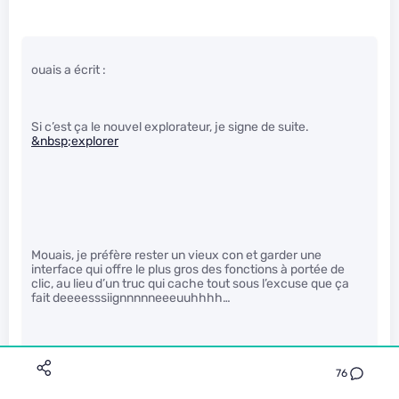
ouais a écrit :
Si c’est ça le nouvel explorateur, je signe de suite.
&nbsp;explorer
Mouais, je préfère rester un vieux con et garder une
interface qui offre le plus gros des fonctions à portée de
clic, au lieu d’un truc qui cache tout sous l’excuse que ça
fait deeeesssiignnnnneeeuuhhhh…
En plus, nous savons tous combien les applications
Windows ne respectent pas réellement le positionnement
76
des données imposé par Microsoft (et que ce dernier a
changé plusieurs fois), or cet explorateur ne donne pas