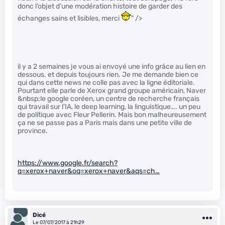
donc l’objet d’une modération histoire de garder des
échanges sains et lisibles, merci
" />
il y a 2 semaines je vous ai envoyé une info grâce au lien en
dessous. et depuis toujours rien. Je me demande bien ce
qui dans cette news ne colle pas avec la ligne éditoriale.
Pourtant elle parle de Xerox grand groupe américain, Naver
&nbsp;le google coréen, un centre de recherche français
qui travail sur l’IA, le deep learning, la linguistique…. un peu
de politique avec Fleur Pellerin. Mais bon malheureusement
ça ne se passe pas a Paris mais dans une petite ville de
province.
https://www.google.fr/search?
q=xerox+naver&oq=xerox+naver&aqs=ch…
Dicé
Le 07/07/2017 à 21h29