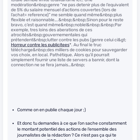
modération&nbsp;genre “ne pas detenir plus de l’equivalent
de 5% du salaire mensuel d’actions couvertes (lors de
l’achat= reference)” me semble quand même&nbsp;plus
flexible et raisonnable….&nbsp;&nbsp;Sinon pour le reste
bravo, c’est quand même&nbsp;noble!&nbsp;&nbsp;Par
exemple, tres loins des aberations de ces
atrocités&nbsp;gouvernementales qui
prétendent&nbsp;lutter contre les pubs (genre celui ci&gt;
Horreur contre les publicitees
*. Au final le truc
télécharge&nbsp;des milliers de cookies pour sauvegarder
vos choix, en local. Pathétique. Alors qu’il pourrait
simplement fournir une liste de servers a bannir, dont la
connection ne se fera jamais…&nbsp;
Comme on en publie chaque jour ;)
Et donc tu demandes à ce que l’on sache constamment
le montant potentiel des actions de l’ensemble des
journalistes de la rédaction ? Ce n’est pas ça qui te