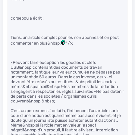
corsebou a écrit :
Tiens, un article complet pour les non abonnes et on peut
commenter en plus&nbsp;
" />:
-Peuvent faire exception les goodies et clefs
USB&nbsp;contenant des documents de travail
notamment, tant que leur valeur cumulée ne dépasse pas
un montant de 50 euros. Dans le cas inverse, ceux-ci
devront être refusés ou restitués. &nbsp;finit les cartes
mères&nbsp;a l’œil&nbsp; !-les membres de la rédaction
s’engagent à respecter les règles suivantes -Ne pas détenir
de parts dans les sociétés / organismes qu’ils
couvrent&nbsp;&nbsp;
C’est un peu excessif celui la, l’influence d’un article sur le
cour d’une action est quand même pas aussi évident, et je
doute qu’un journaliste puisse acheter autant d’actions…
Même&nbsp;si l’article met en valeur l’aspect
négatif&nbsp;d’un produit, il faut relativiser… Interdiction
totale semble limite totalitarisme ici… Une