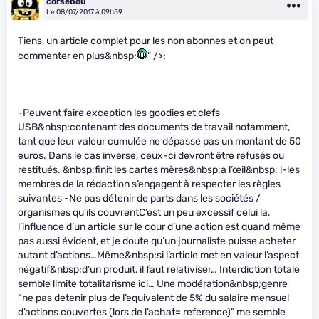
corsebou
Le 08/07/2017 à 09h59
Tiens, un article complet pour les non abonnes et on peut
commenter en plus&nbsp;
" />:
-Peuvent faire exception les goodies et clefs
USB&nbsp;contenant des documents de travail notamment,
tant que leur valeur cumulée ne dépasse pas un montant de 50
euros. Dans le cas inverse, ceux-ci devront être refusés ou
restitués. &nbsp;finit les cartes mères&nbsp;a l’œil&nbsp; !-les
membres de la rédaction s’engagent à respecter les règles
suivantes -Ne pas détenir de parts dans les sociétés /
organismes qu’ils couvrentC’est un peu excessif celui la,
l’influence d’un article sur le cour d’une action est quand même
pas aussi évident, et je doute qu’un journaliste puisse acheter
autant d’actions…Même&nbsp;si l’article met en valeur l’aspect
négatif&nbsp;d’un produit, il faut relativiser… Interdiction totale
semble limite totalitarisme ici… Une modération&nbsp;genre
“ne pas detenir plus de l’equivalent de 5% du salaire mensuel
d’actions couvertes (lors de l’achat= reference)” me semble