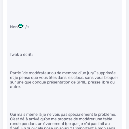
Non
" />
fwak a écrit :
Partie “de modérateur ou de membre d’un jury” supprimée,
et je pense que vous êtes dans les clous, sans vous bloquer
sur une quelconque présentation de SPIIL, presse libre ou
autre.
Oui mais même là je ne vois pas spécialement le problème.
C’est déjà arrivé qu’on me propose de modérer une table
ronde pendant un événement (ce que je n’ai pas fait au
final). En quoi cela pose un souci ? L’important à mon sens