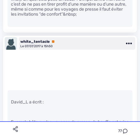
c’est de ne pas en tirer profit d’une manière ou d’une autre,
même si comme pour les voyages de presse il faut éviter
les invitations “de confort”&nbsp;
white_tentacle
Premium
Le 07/07/2017 à 15h50
David_L a écrit :
Exemple bête sur les voyages de presse : la bouffe est prise
en charge. Pendant certains IDF, Intel filait une Amex pour
77
permettre aux journalistes de manger où ils veulent dans le
budget prévu plutôt que de les limiter au resto de l’hôtel.