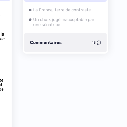
La France, terre de contraste
e
Un choix jugé inacceptable par
une sénatrice
la
ion
Commentaires
48
ne
it
de