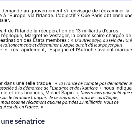
, demande au gouvernement s’il envisage de réexaminer la
à l’Europe, via l’Irlande. L’objectif ? Que Paris obtienne un
ssier.
eait
de l’Irlande la récupération de 13 milliards d’euros
 l’épilogue, Margrethe Vestager, la commissaire chargée de 
 destination des États membres : «
D’autres pays, au sein de l’Un
os raisonnements et déterminer si Apple aurait dû leur payer plus
e
. » Très rapidement, l’Espagne et l’Autriche avaient marqué
r dans une telle traque : «
la France ne compte pas demander u
associée à la démarche de l’Espagne et de l’Autriche
» nous indiqua
omie et des finances, Michel Sapin. «
Nous avons pour politique 
sur le territoire français. Je ne sais pas si, dans le cas d’Apple,
 mais nous ne réclamons aucune part des 13 milliards. Nous ne
qui est dû en France.
»
 une sénatrice