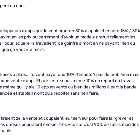
argent ou non…
développeurs d’apps qui doivent cracher 30% à apple et encore 15% / 30
 maximum les prix ou carrément d’avoir un modèle gratuit tellement les
 “pour laquelle ils travaillent” ce goinfre à mort en ne payant “rien du
e que ça vaut vraiment.
 choses à plats… Tu veut payer que 10% d’impôts ? pas de problème mais
haque vente d’app ! Et puis entre nous même 10% en regard du travail
e même qu’il y aie 10 app en vente ou bien des millions à part la bande
cée et stable il n’ont qu’a récolter sans rien faire.
iraient de la vente et coupaient leur serveur pour faire la “grève” et
es choses pourraient évoluer très vite car c’est 90% de l’utilisation des
nutile.