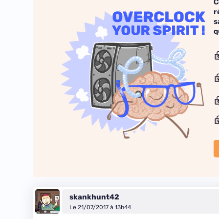
C
r
s
q
skankhunt42
Le 21/07/2017 à 13h44