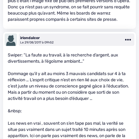
plus c’était l’image fixe de pub des premières versions d’Opéra.
Donc ça n’est pas un syndrome, on se fait pourrir sans requête
beaucoup plus qu’avant. Même les boards de warrez
paraissent propres comparés à certains sites de presse.
iriondalcor
Le 29/08/2017 à 09h52
Swiper: “La faute au travail, à la recherche d’argent, aux
divertissements, à l’égoïsme ambiant…”
Dommage qu’il y ait au moins 3 mauvais candidats sur 4 à ta
réflexion … L’esprit critique n’est en rien lié aux choix de vie,
c’est juste un niveau de conscience gagné gàce à l’éducation.
Mais a partir du moment ou on considère que sorti de son
activité travail on a plus besoin d’éduquer …
&nbsp;
Les news en vrai , souvent on s’en tape pas mal, la verité se
situe pas vraiment dans un sujet traité 10 minutes après son
apparition. Ici on parle pas vraiment des news, on parle de la