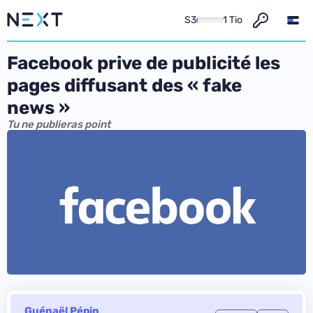
S3
1 Tio
Facebook prive de publicité les
pages diffusant des « fake
news »
Tu ne publieras point
Guénaël Pépin