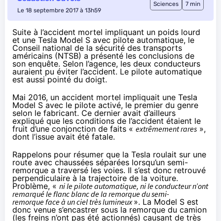
Sciences
7 min
Le 18 septembre 2017 à 13h59
Suite à l’accident mortel impliquant un poids lourd
et une Tesla Model S avec pilote automatique, le
Conseil national de la sécurité des transports
américains (NTSB) a présenté les conclusions de
son enquête. Selon l’agence, les deux conducteurs
auraient pu éviter l’accident. Le pilote automatique
est aussi pointé du doigt.
Mai 2016, un accident mortel impliquait une Tesla
Model S avec le pilote activé, le premier du genre
selon le fabricant. Ce dernier avait d’ailleurs
expliqué que les conditions de l’accident étaient le
fruit d’une conjonction de faits «
extrêmement
rares
»,
dont l’issue avait été fatale.
Rappelons pour résumer que la Tesla roulait sur une
route avec chaussées séparées lorsqu’un semi-
remorque a traversé les voies. Il s’est donc retrouvé
perpendiculaire à la trajectoire de la voiture.
Problème, «
ni le pilote automatique, ni le conducteur n’ont
remarqué le flanc blanc de la remorque du semi-
remorque face à un ciel très lumineux
». La Model S est
donc venue s’encastrer sous la remorque du camion
(les freins n’ont pas été actionnés) causant de très