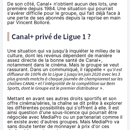
De son côté, Canal+ n'obtient aucun des lots, une
première depuis 1984. Une situation qui pourrait
s'avérer difficile pour le groupe, qui fait déjà face à
une perte de ses abonnés depuis la reprise en main
par Vincent Bolloré.
Canal+ privé de Ligue 1 ?
Une situation qui va jusqu'à inquiéter
le milieu de la
culture
, dont les revenus dépendent de manière
assez directe de la bonne santé de Canal+,
notamment dans le
cinéma
. Mais le groupe se veut
rassurant. Dans
un communiqué
, il rappelle «
qu’il est
diffuseur de 100% de la Ligue 1 jusqu’en juin 2020 avec les 3
plus grands matchs à chaque journée de championnat sur les
chaînes CANAL+ et l’intégralité de la compétition sur BeIn
Sports, dont le Groupe est le premier distributeur
».
Mettant en avant ses autres droits sportifs et son
offre
cinéma
/séries, la chaîne se dit prête à explorer
les différentes possibilités qui s'offrent à elle. Il est
ainsi question d'une sous-licence qui pourrait être
négociée avec MediaPro ou un partenariat comme il
en existe avec d'autres groupes. Mais MediaPro va
sans doute tenter de monnayer à prix d'or ces