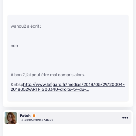
wanou2 a écrit :
non
A bon ? j’ai peut être mal compris alors.
&nbsp
http://www.lefigaro.fr/medias/2018/05/29/20004-
20180529ARTFIG00340-droits-tv-du-…
Patch
Premium
Le 30/05/2018 à 14h38