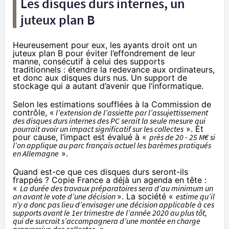
Les disques durs internes, un
juteux plan B
Heureusement pour eux, les ayants droit ont un
juteux plan B pour éviter l’effondrement de leur
manne, consécutif à celui des supports
traditionnels : étendre la redevance aux ordinateurs,
et donc aux disques durs nus. Un support de
stockage qui a autant d’avenir que l’informatique.
Selon les estimations soufflées à la Commission de
contrôle, «
l’extension de l’assiette par l’assujettissement
des disques durs internes des PC serait la seule mesure qui
pourrait avoir un impact significatif sur les collectes
». Et
pour cause, l’impact est évalué à «
près de 20 - 25 M€ si
l’on applique au parc français actuel les barèmes pratiqués
en Allemagne
».
Quand est-ce que ces disques durs seront-ils
frappés ? Copie France a déjà un agenda en tête :
«
La durée des travaux préparatoires sera d’au minimum un
an avant le vote d’une décision
». La société «
estime qu’il
n’y a donc pas lieu d’envisager une décision applicable à ces
supports avant le 1er trimestre de l’année 2020 au plus tôt,
qui de surcroit s’accompagnera d’une montée en charge
progressive des collectes.
»