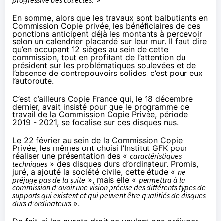
En somme, alors que les travaux sont balbutiants en
Commission Copie privée, les bénéficiaires de ces
ponctions anticipent déjà les montants à percevoir
selon un calendrier placardé sur leur mur. Il faut dire
qu’en occupant 12 sièges au sein de cette
commission, tout en profitant de l’attention du
président sur les problématiques soulevées et de
l’absence de contrepouvoirs solides, c’est pour eux
l’autoroute.
C’est d’ailleurs Copie France qui,
le 18 décembre
dernier, avait insisté pour que le programme de
travail de la Commission Copie Privée, période
2019 - 2021, se focalise sur ces disques nus.
Le 22 février
au sein de la Commission Copie
Privée, les mêmes ont choisi l’Institut GFK pour
réaliser une présentation des «
caractéristiques
techniques
» des disques durs d’ordinateur. Promis,
juré, a ajouté la société civile, cette étude «
ne
préjuge pas de la suite
», mais elle «
permettra à la
commission d’avoir une vision précise des différents types de
supports qui existent et qui peuvent être qualifiés de disques
durs d’ordinateurs
».
De fait, si les ayants droit ne veulent pas préjuger