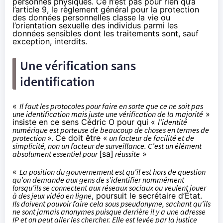
personnes physiques. Ce n’est pas pour rien qu’à
l’article 9, le règlement général pour la protection
des données personnelles classe la vie ou
l’orientation sexuelle des individus parmi les
données sensibles dont les traitements sont, sauf
exception, interdits.
Une vérification sans
identification
«
Il faut les protocoles pour faire en sorte que ce ne soit pas
une identification mais juste une vérification de la majorité
»
insiste en ce sens Cédric O pour qui «
l’identité
numérique est porteuse de beaucoup de choses en termes de
protection
»
.
Ce doit être «
un facteur de facilité et de
simplicité, non un facteur de surveillance. C’est un élément
absolument essentiel pour
[sa]
réussite
»
«
La position du gouvernement est qu’il est hors de question
qu’on demande aux gens de s’identifier nommément
lorsqu’ils se connectent aux réseaux sociaux ou veulent jouer
à des jeux vidéo en ligne
, poursuit le secrétaire d’État.
Ils doivent pouvoir faire cela sous pseudonyme, sachant qu’ils
ne sont jamais anonymes puisque derrière il y a une adresse
IP et on peut aller les chercher. Elle est levée par la justice