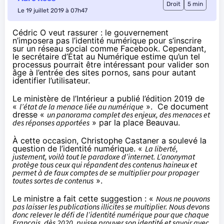
Droit
5 min
Le 19 juillet 2019 à 07h47
Cédric O veut rassurer : le gouvernement
n’imposera pas l’identité numérique pour s’inscrire
sur un réseau social comme Facebook. Cependant,
le secrétaire d’État au Numérique estime qu’un tel
processus pourrait être intéressant pour valider son
âge à l’entrée des sites pornos, sans pour autant
identifier l’utilisateur.
Le ministère de l’Intérieur a publié
l’édition 2019
de
«
l’état de la menace liée au numérique
». Ce document
dresse «
un panorama complet des enjeux, des menaces et
des réponses apportées
» par la place Beauvau.
À cette occasion, Christophe Castaner a soulevé la
question de l’identité numérique. «
La liberté,
justement, voilà tout le paradoxe d’internet. L’anonymat
protège tous ceux qui répandent des contenus haineux et
permet à de faux comptes de se multiplier pour propager
toutes sortes de contenus
».
Le ministre a fait cette suggestion : «
Nous ne pouvons
pas laisser les publications illicites se multiplier. Nous devons
donc relever le défi de l’identité numérique pour que chaque
Français, dès 2020, puisse prouver son identité et savoir avec