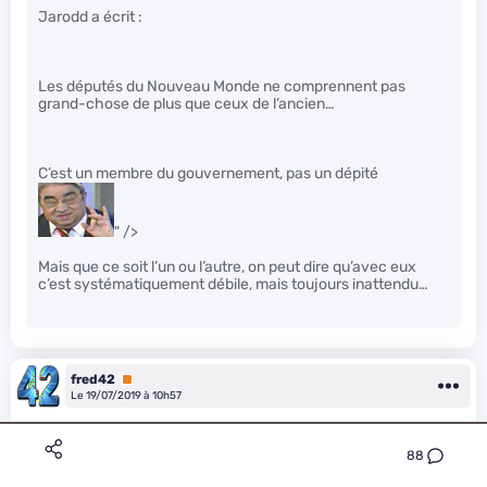
Jarodd a écrit :
Les députés du Nouveau Monde ne comprennent pas
grand-chose de plus que ceux de l’ancien…
C’est un membre du gouvernement, pas un dépité
" />
Mais que ce soit l’un ou l’autre, on peut dire qu’avec eux
c’est systématiquement débile, mais toujours inattendu…
fred42
Premium
Le 19/07/2019 à 10h57
Non, ce n’est pas obligatoire. C’est juste plus pratique pour
88
justifier de son identité.
L’article 78-3 du CPP
parle de “tout
moyen” et précise bien que la vérification peut se faire sur