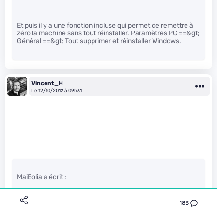
Et puis il y a une fonction incluse qui permet de remettre à
zéro la machine sans tout réinstaller. Paramètres PC ==&gt;
Général ==&gt; Tout supprimer et réinstaller Windows.
Vincent_H
Le 12/10/2012 à 09h31
MaiEolia a écrit :
183
Du coup impossible d’upgrade un Pc vers win 8 et d’installé
win 7 (qui a servi pour la maj win 8) sur un ancien ?