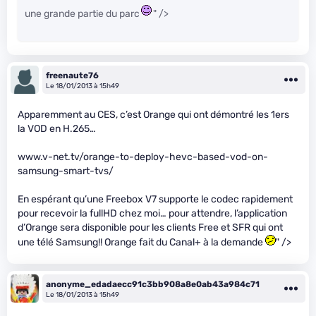
une grande partie du parc
" />
freenaute76
Le 18/01/2013 à 15h49
Apparemment au CES, c’est Orange qui ont démontré les 1ers
la VOD en H.265…
www.v-net.tv/orange-to-deploy-hevc-based-vod-on-
samsung-smart-tvs/
En espérant qu’une Freebox V7 supporte le codec rapidement
pour recevoir la fullHD chez moi… pour attendre, l’application
d’Orange sera disponible pour les clients Free et SFR qui ont
une télé Samsung!! Orange fait du Canal+ à la demande
" />
anonyme_edadaecc91c3bb908a8e0ab43a984c71
Le 18/01/2013 à 15h49