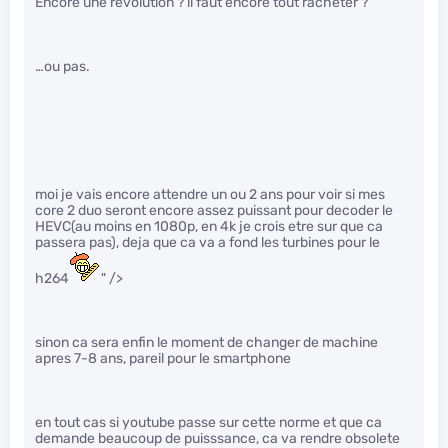
Encore une révolution ? il faut encore tout racheter ?
…ou pas.
moi je vais encore attendre un ou 2 ans pour voir si mes
core 2 duo seront encore assez puissant pour decoder le
HEVC(au moins en 1080p, en 4k je crois etre sur que ca
passera pas), deja que ca va a fond les turbines pour le
h264
" />
sinon ca sera enfin le moment de changer de machine
apres 7-8 ans, pareil pour le smartphone
en tout cas si youtube passe sur cette norme et que ca
demande beaucoup de puisssance, ca va rendre obsolete