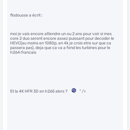
flodousse a écrit :
moi je vais encore attendre un ou 2 ans pour voir si mes
core 2 duo seront encore assez puissant pour decoder le
HEVC(au moins en 1080p, en 4k je crois etre sur que ca
passera pas), deja que ca va a fond les turbines pour le
h264:francais
Et la 4K HFR 3D en h265 alors ?
" />