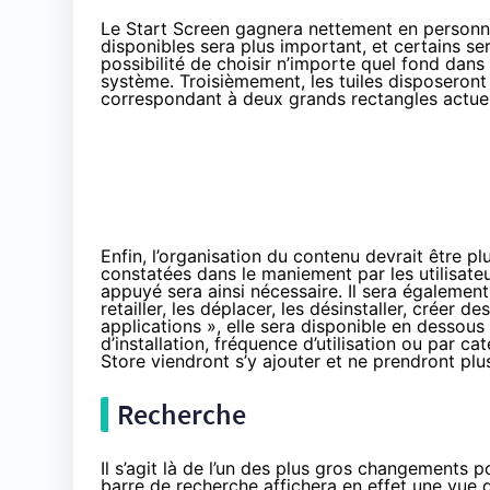
Le Start Screen gagnera nettement en personna
disponibles sera plus important, et certains ser
possibilité de choisir n’importe quel fond dans 
système. Troisièmement, les tuiles disposeront 
correspondant à deux grands rectangles actuel
Enfin, l’organisation du contenu devrait être p
constatées dans le maniement par les utilisateu
appuyé sera ainsi nécessaire. Il sera également
retailler, les déplacer, les désinstaller, créer d
applications », elle sera disponible en dessous
d’installation, fréquence d’utilisation ou par c
Store viendront s’y ajouter et ne prendront pl
Recherche
Il s’agit là de l’un des plus gros changements po
barre de recherche affichera en effet une vue 