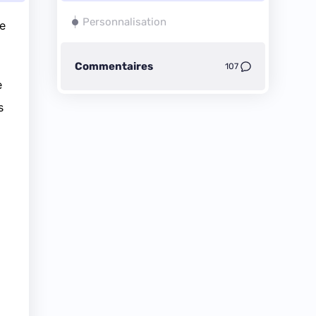
Personnalisation
de
Commentaires
107
e
s