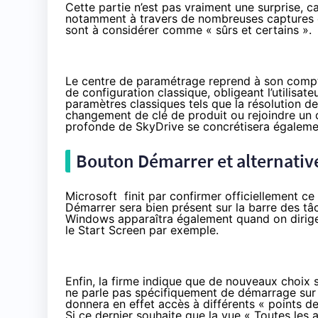
Cette partie n’est pas vraiment une surprise, c
notamment à travers de
nombreuses captures 
sont à considérer comme « sûrs et certains ».
Le centre de paramétrage reprend à son compte
de configuration classique, obligeant l’utilisa
paramètres classiques tels que la résolution de
changement de clé de produit ou rejoindre un 
profonde de SkyDrive se concrétisera égalemen
Bouton Démarrer et alternati
Microsoft finit par confirmer officiellement ce
Démarrer sera bien présent sur la barre des tâ
Windows apparaîtra également quand on dirigera 
le Start Screen par exemple.
Enfin, la firme indique que de nouveaux choix 
ne parle pas spécifiquement de démarrage sur le
donnera en effet accès à différents « points de c
Si ce dernier souhaite que la vue « Toutes les a