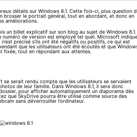
breux détails sur Windows 8.1. Cette fois-ci, plus question 
n brosser le portrait général, tout en abordant, et donc en
es améliorations.
ois
un billet explicatif sur son blog
au sujet de Windows 8.1.
e numéro de version est employé tel quel. Microsoft indiqu
n’est précisé s’ils ont été négatifs ou positifs, ce qui est
 cependant que les utilisateurs ont été écoutés et que Window
st fixée, tout en répondant aux attentes.
 se serait rendu compte que les utilisateurs se servaient
 photos de leur famille. Dans Windows 8.1, il sera donc
 dossier, pour afficher automatiquement un diaporama dès
otez que SkyDrive pourra être utilisé comme source des
webcam sans déverrouiller l’ordinateur.