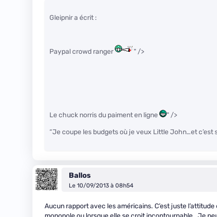
Gleipnir a écrit :
Paypal crowd ranger
" />
Le chuck norris du paiment en ligne
" />
“Je coupe les budgets où je veux Little John…et c’est
Ballos
Le 10/09/2013 à 08h54
Aucun rapport avec les américains. C’est juste l’attitude
monopole ou lorsque elle se croit incontournable . Je pe