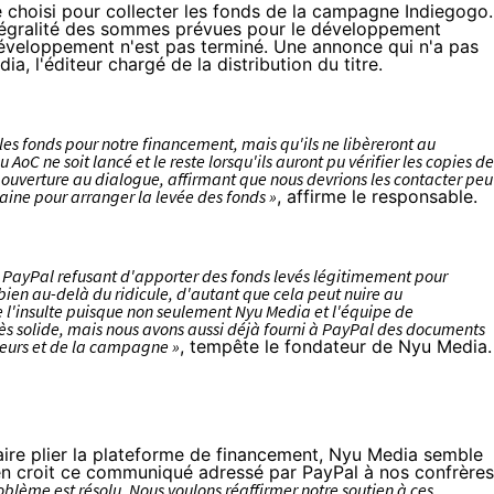
re choisi pour collecter les fonds de la campagne Indiegogo.
l'intégralité des sommes prévues pour le développement
éveloppement n'est pas terminé. Une annonce qui n'a pas
a, l'éditeur chargé de la distribution du titre.
les fonds pour notre financement, mais qu'ils ne libèreront au
ne soit lancé et le reste lorsqu'ils auront pu vérifier les copies de
 ouverture au dialogue, affirmant que nous devrions les contacter peu
ine pour arranger la levée des fonds »
, affirme le responsable.
 PayPal refusant d'apporter des fonds levés légitimement pour
 bien au-delà du ridicule, d'autant que cela peut nuire au
e l'insulte puisque non seulement Nyu Media et l'équipe de
s solide, mais nous avons aussi déjà fourni à PayPal des documents
eurs et de la campagne »
, tempête le fondateur de Nyu Media.
faire plier la plateforme de financement, Nyu Media semble
 en croit ce communiqué adressé par PayPal à nos confrères
blème est résolu. Nous voulons réaffirmer notre soutien à ces