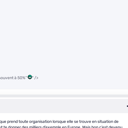
 souvent à 50%”
" />
 que prend toute organisation lorsque elle se trouve en situation de
ut te donner des milliers d’exemple en Europe. Mais bon c’est devenu