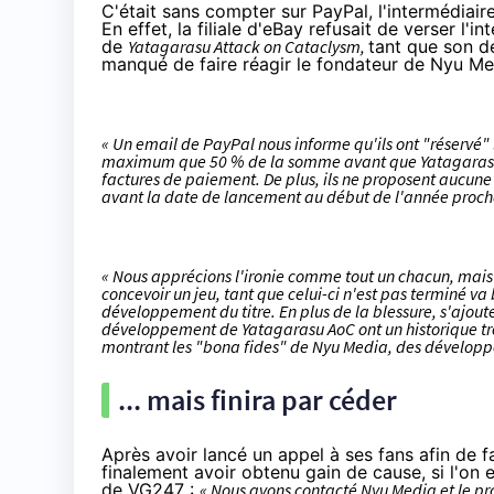
C'était sans compter sur PayPal, l'intermédiai
En effet, la filiale d'eBay refusait de verser 
de
Yatagarasu Attack on Cataclysm,
tant que son d
manqué de faire réagir le fondateur de Nyu Medi
« Un email de PayPal nous informe qu'ils ont "réservé" 
maximum que 50 % de la somme avant que Yatagarasu AoC 
factures de paiement. De plus, ils ne proposent aucune
avant la date de lancement au début de l'année procha
« Nous apprécions l'ironie comme tout un chacun, mais
concevoir un jeu, tant que celui-ci n'est pas terminé va
développement du titre. En plus de la blessure, s'ajout
développement de Yatagarasu AoC ont un historique trè
montrant les "
bona fides
" de Nyu Media, des développ
... mais finira par céder
Après avoir lancé un appel à ses fans afin de 
finalement avoir obtenu gain de cause, si l'on
de
VG247
:
« Nous avons contacté Nyu Media et le pro