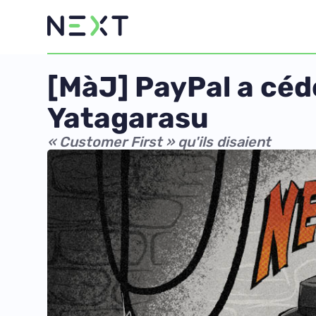
[MàJ] PayPal a cédé
Yatagarasu
« Customer First » qu'ils disaient