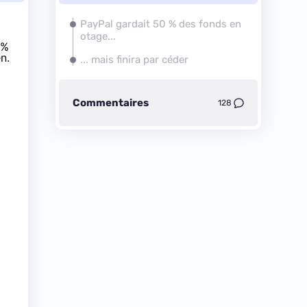
PayPal gardait 50 % des fonds en
otage...
 %
n.
... mais finira par céder
Commentaires
128