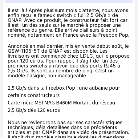
Il est là ! Après plusieurs mois d’attente, nous avons
enfin reçu le fameux switch « full 2,5 Gb/s » de
QNAP. Avec ce produit, le constructeur fait fort car
il est l’un des seuls sur le marché à proposer une
référence du genre. Elle arrive d’ailleurs à point
nommé, notamment en France avec la Freebox Pop.
Annoncé
en mai dernier
, mis en vente
début août
, le
QSW-1105-5T de QNAP est disponible. Les
livraisons ont commencé chez LDLC, qui le propose
pour 120 euros
. Pour rappel, il s’agit de l’un des
premiers switchs à n’avoir que des ports RJ45 à
2,5 Gb/s. Ils sont au nombre de cinq. C’est un
modèle basique, non manageable.
2,5 Gb/s dans la Freebox Pop : une aubaine pour
certains constructeurs
Carte mère MSI MAG B460M Mortar : du réseau
2,5 Gb/s dès 120 euros
Nous ne reviendrons pas sur ses caractéristiques
techniques, déjà détaillées dans de précédents
articles et par QNAP dans sa vidéo de présentation.
Il s’agit d’un modèle classique dont les dimensions