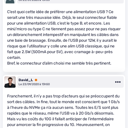
Le 23/09/2020 à 13h35
C’est quoi cette idée de préférer une alimentation USB ? Ce
serait une très mauvaise idée. Déjà, le seul connecteur fiable
pour une alimentation USB, c’est le type B, et encore. Les
mini/micro ou type C ne tiennent pas assez pour ne pas risquer
un débranchement intempestif en manipulant les câbles dans
une baie de brassage. Ensuite, de l’USB pour 12W, il y aurait le
risque que l’utilisateur y colle une alim USB classique, qui ne
fait que 2.5W (500mA pour 5V), avec cramage à-peu-près
certain.
Bref, le connecteur d’alim choisi me semble très pertinent.
David_L
Premium
Le 23/09/2020 à 13h50
Franchement, il n’y a pas trop d’acteurs qui se préoccupent du
sort des câbles. In fine, tout le monde est conscient que 1 Gb/s
à l’heure du NVMe ça n’a aucun sens. Toutes les E/S sont plus
rapides que le réseau, même l’USB va à 20 Gb/s désormais.
Mais vu les coûts du 10G il fallait anticiper de l’intermédiaire
pour amorcer la fin progressive du 1G. Heureusement, on