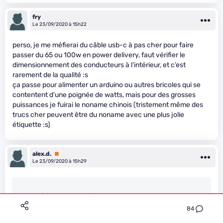
fry
Le 23/09/2020 à 15h22
perso, je me méfierai du câble usb-c à pas cher pour faire
passer du 65 ou 100w en power delivery, faut vérifier le
dimensionnement des conducteurs à l’intérieur, et c’est
rarement de la qualité :s
ça passe pour alimenter un arduino ou autres bricoles qui se
contentent d’une poignée de watts, mais pour des grosses
puissances je fuirai le noname chinois (tristement même des
trucs cher peuvent être du noname avec une plus jolie
étiquette :s)
alex.d.
Premium
Le 23/09/2020 à 15h29
the_Grim_Reaper
a dit:
84
Bah en dehors du fait que ça ne va pas démarrer, ça devrait
pas rester brancher 107 ans, du coup, je vois mal comment