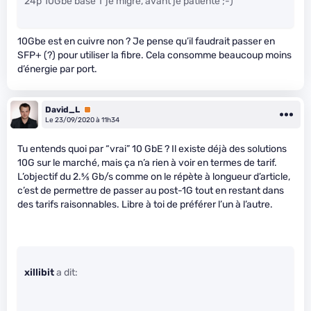
24p 10Gbe base T je migre, avant je patiente ;-)
10Gbe est en cuivre non ? Je pense qu’il faudrait passer en
SFP+ (?) pour utiliser la fibre. Cela consomme beaucoup moins
d’énergie par port.
David_L
Premium
Le 23/09/2020 à 11h34
Tu entends quoi par “vrai” 10 GbE ? Il existe déjà des solutions
10G sur le marché, mais ça n’a rien à voir en termes de tarif.
L’objectif du 2.
5
⁄
5
Gb/s comme on le répète à longueur d’article,
c’est de permettre de passer au post-1G tout en restant dans
des tarifs raisonnables. Libre à toi de préférer l’un à l’autre.
xillibit
a dit: