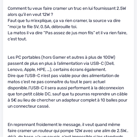
Comment tu veux faire cramer un truc en lui fournissant 2.5W
alors qu’il en veut 12W ?
Faut que tu m’explique, ça va rien cramer, la source va dire
“moi je te file 5V, 0.5A, débrouille toi.
La matos il va dire “Pas assez de jus mon fils” et il va rien faire,
c’est tout.
Les PC portables (hors Gamer et autres à plus de 100W)
passent de plus en plus à l’alimentation via USB-C (Dell,
Lenovo, Apple, HPE, …), certains écrans également.
Dire que l’USB-C n’est pas viable pour des alimentation de
matos c’est ne pas connaitre du tout le parc actuel
disponible.l’USB-C il sera aussi performant à la déconnexion
que ton petit câble DC, sauf que tu pourras reprendre un câble
à 5€ au lieu de chercher un adapteur complet à 10 balles pour
un connecteur cassé.
En reprennant froidement le message, il veut quand même
faire cramer un routeur qui pompe 12W avec une alim de 2.5W..
déjà, de base, y’a un soucis, c’est impossible si les standards