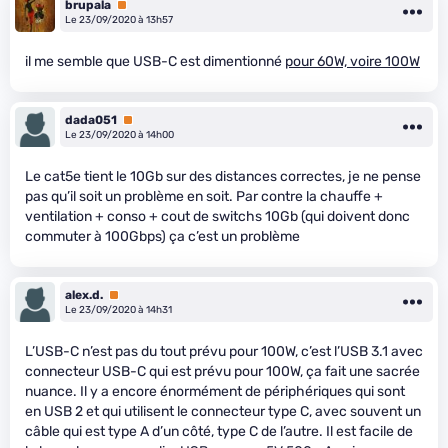
brupala
Premium
Le 23/09/2020 à 13h57
il me semble que USB-C est dimentionné
pour 60W, voire 100W
dada051
Premium
Le 23/09/2020 à 14h00
Le cat5e tient le 10Gb sur des distances correctes, je ne pense
pas qu’il soit un problème en soit. Par contre la chauffe +
ventilation + conso + cout de switchs 10Gb (qui doivent donc
commuter à 100Gbps) ça c’est un problème
alex.d.
Premium
Le 23/09/2020 à 14h31
L’USB-C n’est pas du tout prévu pour 100W, c’est l’USB 3.1 avec
connecteur USB-C qui est prévu pour 100W, ça fait une sacrée
nuance. Il y a encore énormément de périphériques qui sont
en USB 2 et qui utilisent le connecteur type C, avec souvent un
câble qui est type A d’un côté, type C de l’autre. Il est facile de