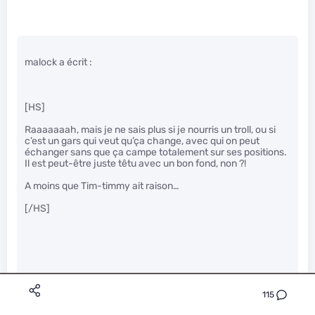
malock a écrit :
[HS]
Raaaaaaah, mais je ne sais plus si je nourris un troll, ou si
c’est un gars qui veut qu’ça change, avec qui on peut
échanger sans que ça campe totalement sur ses positions.
Il est peut-être juste têtu avec un bon fond, non ?!
A moins que Tim-timmy ait raison…
[/HS]
115
le pire c’est qu’apres tu le retrouves sur des sites journaux
plus généralistes, ou il se venge des gars d’ici en mettant