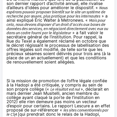
son dernier rapport d’activité annuel, elle rivalise
d’ailleurs d'idées pour améliorer le dispositif. «
Nous
espérons pouvoir proposer bientôt sur le site un système de
recherche par œuvre, plus pratique pour les internautes
» a
ainsi expliqué Éric Walter à
Metronews
. «
Mais pour
cela, nous devons disposer d'un droit d'accès aux bases de
données des services, en négociant directement avec eux ou
dans un cadre fourni par le législateur
» a fait valoir le
secrétaire général de l’institution. Pour rappel, la
Rue du Texel a également
réclamé en octobre
que
le décret régissant le processus de labellisation des
offres légales soit modifié, de telle sorte que les
précieux sésames soient délivrés pour trois ans (à la
place de un an actuellement) et que les conditions
de renouvellement soient allégées.
Si la mission de promotion de l’offre légale confiée
à la Hadopi a été critiquée, y compris au sein de
son propre collège («
Le résultat est nul
», déclarait en
mars dernier
Jean Musitelli
, ancien membre du
collège ayant claqué la porte de l’institution en
2012) elle n’en demeure pas moins un vecteur
d’espoir pour certains. Le
rapport Lescure
a en effet
proposé de sur-référencer «
les sites conventionnés par
le CSA
[qui prendrait donc le relais de la Hadopi,