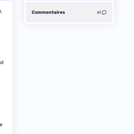
,
Commentaires
62
ud
ue
.