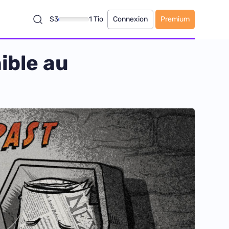
S3
1 Tio
Connexion
Premium
ible au