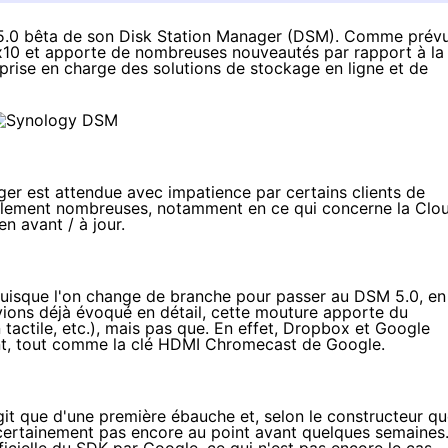
e 5.0 bêta de son Disk Station Manager (DSM). Comme prévu
S-x10 et apporte de nombreuses nouveautés par rapport à la
prise en charge des solutions de stockage en ligne et de
er est attendue avec impatience par certains clients de
ralement nombreuses, notamment en ce qui concerne la
Clo
n avant / à jour.
e puisque l'on change de branche pour passer au DSM 5.0, en
ions déjà évoqué en détail
, cette mouture apporte du
tactile, etc.), mais pas que. En effet, Dropbox et Google
nt, tout comme la clé HDMI Chromecast de Google.
git que d'une première ébauche et, selon le constructeur q
a certainement pas encore au point avant quelques semaines