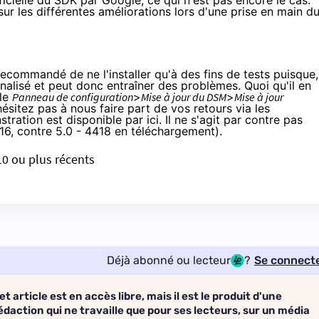
fficielle du SDK par Google, ce qui n'est pas encore le cas.
ur les différentes améliorations lors d'une prise en main d
recommandé de ne l'installer qu'à des fins de tests puisque,
nalisé et peut donc entraîner des problèmes. Quoi qu'il en
 le
Panneau de configuration
>
Mise à jour du DSM
>
Mise à jour
hésitez pas à nous faire part de vos retours via les
stration est
disponible par ici
. Il ne s'agit par contre pas
6, contre 5.0 - 4418 en téléchargement).
10 ou plus récents
Déjà abonné ou lecteur
?
Se connect
et article est en accès libre, mais il est le produit d'une
édaction qui ne travaille que pour ses lecteurs, sur un média