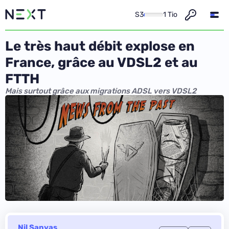
S3
1 Tio
Le très haut débit explose en
France, grâce au VDSL2 et au
FTTH
Mais surtout grâce aux migrations ADSL vers VDSL2
Nil Sanyas