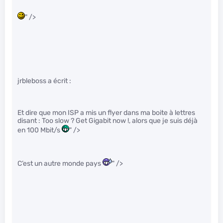
" />
jrbleboss a écrit :
Et dire que mon ISP a mis un flyer dans ma boite à lettres
disant : Too slow ? Get Gigabit now !, alors que je suis déjà
en 100 Mbit/s
" />
C’est un autre monde pays
" />