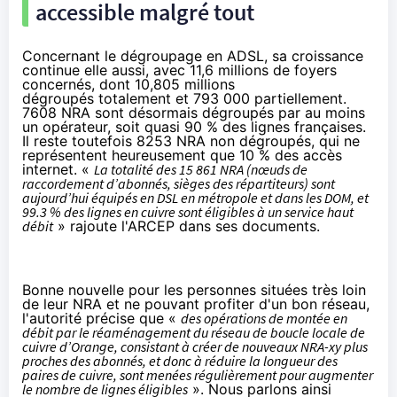
accessible malgré tout
Concernant le dégroupage en ADSL, sa croissance
continue elle aussi, avec 11,6 millions de foyers
concernés, dont 10,805 millions
dégroupés totalement et 793 000 partiellement.
7608 NRA sont désormais dégroupés par au moins
un opérateur, soit quasi 90 % des lignes françaises.
Il reste toutefois 8253 NRA non dégroupés, qui ne
représentent heureusement que 10 % des accès
internet. «
La totalité des 15 861 NRA (nœuds de
raccordement d’abonnés, sièges des répartiteurs) sont
aujourd’hui équipés en DSL en métropole et dans les DOM, et
99.3 % des lignes en cuivre sont éligibles à un service haut
débit
» rajoute l'ARCEP dans ses documents.
Bonne nouvelle pour les personnes situées très loin
de leur NRA et ne pouvant profiter d'un bon réseau,
l'autorité précise que «
des opérations de montée en
débit par le réaménagement du réseau de boucle locale de
cuivre d’
Orange
, consistant à créer de nouveaux NRA-xy plus
proches des abonnés, et donc à réduire la longueur des
paires de cuivre, sont menées régulièrement pour augmenter
le nombre de lignes éligibles
». Nous parlons ainsi