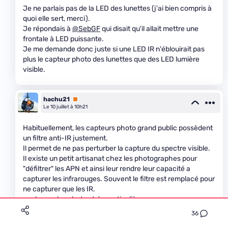
Je ne parlais pas de la LED des lunettes (j'ai bien compris à
quoi elle sert, merci).
Je répondais à
@SebGF
qui disait qu'il allait mettre une
frontale à LED puissante.
Je me demande donc juste si une LED IR n'éblouirait pas
plus le capteur photo des lunettes que des LED lumière
visible.
hachu21
Premium
Le 10 juillet à 10h21
Habituellement, les capteurs photo grand public possèdent
un filtre anti-IR justement.
Il permet de ne pas perturber la capture du spectre visible.
Il existe un petit artisanat chez les photographes pour
"défiltrer" les APN et ainsi leur rendre leur capacité a
capturer les infrarouges. Souvent le filtre est remplacé pour
ne capturer que les IR.
ça donne
des photos très particulières
36
1