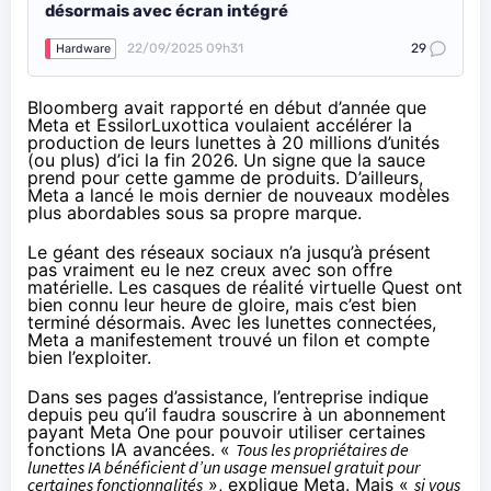
désormais avec écran intégré
22/09/2025 09h31
29
Hardware
Bloomberg avait
rapporté
en début d’année que
Meta et EssilorLuxottica voulaient accélérer la
production de leurs lunettes à 20 millions d’unités
(ou plus) d’ici la fin 2026. Un signe que la sauce
prend pour cette gamme de produits. D’ailleurs,
Meta a
lancé
le mois dernier de nouveaux modèles
plus abordables sous sa propre marque.
Le géant des réseaux sociaux n’a jusqu’à présent
pas vraiment eu le nez creux avec son offre
matérielle. Les casques de réalité virtuelle Quest ont
bien connu leur heure de gloire, mais c’est bien
terminé désormais. Avec les lunettes connectées,
Meta a manifestement trouvé un filon et compte
bien l’exploiter.
Dans ses pages d’assistance, l’entreprise
indique
depuis peu qu’il faudra souscrire à un abonnement
payant Meta One pour pouvoir utiliser certaines
fonctions IA avancées. «
Tous les propriétaires de
lunettes IA bénéficient d’un usage mensuel gratuit pour
certaines fonctionnalités
», explique Meta. Mais «
si vous