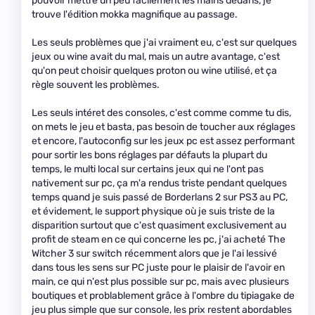
pouvoir mettre un peu facilement les mains dedans, je
trouve l'édition mokka magnifique au passage.
Les seuls problèmes que j'ai vraiment eu, c'est sur quelques
jeux ou wine avait du mal, mais un autre avantage, c'est
qu'on peut choisir quelques proton ou wine utilisé, et ça
règle souvent les problèmes.
Les seuls intéret des consoles, c'est comme comme tu dis,
on mets le jeu et basta, pas besoin de toucher aux réglages
et encore, l'autoconfig sur les jeux pc est assez performant
pour sortir les bons réglages par défauts la plupart du
temps, le multi local sur certains jeux qui ne l'ont pas
nativement sur pc, ça m'a rendus triste pendant quelques
temps quand je suis passé de Borderlans 2 sur PS3 au PC,
et évidement, le support physique où je suis triste de la
disparition surtout que c'est quasiment exclusivement au
profit de steam en ce qui concerne les pc, j'ai acheté The
Witcher 3 sur switch récemment alors que je l'ai lessivé
dans tous les sens sur PC juste pour le plaisir de l'avoir en
main, ce qui n'est plus possible sur pc, mais avec plusieurs
boutiques et problablement grâce à l'ombre du tipiagake de
jeu plus simple que sur console, les prix restent abordables