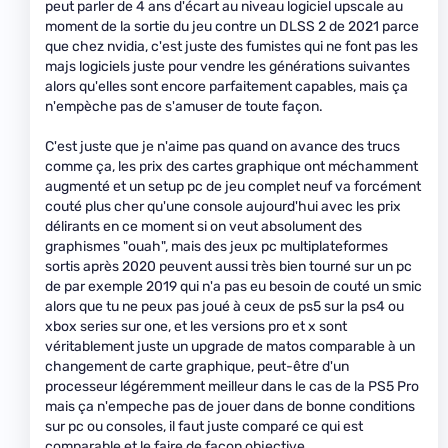
peut parler de 4 ans d'écart au niveau logiciel upscale au
moment de la sortie du jeu contre un DLSS 2 de 2021 parce
que chez nvidia, c'est juste des fumistes qui ne font pas les
majs logiciels juste pour vendre les générations suivantes
alors qu'elles sont encore parfaitement capables, mais ça
n'empèche pas de s'amuser de toute façon.
C'est juste que je n'aime pas quand on avance des trucs
comme ça, les prix des cartes graphique ont méchamment
augmenté et un setup pc de jeu complet neuf va forcément
couté plus cher qu'une console aujourd'hui avec les prix
délirants en ce moment si on veut absolument des
graphismes "ouah", mais des jeux pc multiplateformes
sortis après 2020 peuvent aussi très bien tourné sur un pc
de par exemple 2019 qui n'a pas eu besoin de couté un smic
alors que tu ne peux pas joué à ceux de ps5 sur la ps4 ou
xbox series sur one, et les versions pro et x sont
véritablement juste un upgrade de matos comparable à un
changement de carte graphique, peut-être d'un
processeur légéremment meilleur dans le cas de la PS5 Pro
mais ça n'empeche pas de jouer dans de bonne conditions
sur pc ou consoles, il faut juste comparé ce qui est
comparable et le faire de façon objective.