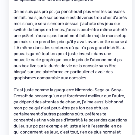
Je ne suis pas pro pc, ça pencherait plus vers les consoles
en fait, mais joué sur console est dévenus trop cher d'après
moi, sinon je serais encore dessus, j'achète des jeux sur
switch de temps en temps, j'aurais peut-être même acheté
une ps5 et n'aurais pas forcément fait de maj de mon setup
pc mais si on prend les prix qu'il y avait avant cette course à
l'IA même dans des secteurs où ça n'a pas grand intérêt, tu
pouvais gardé tout ton pc et juste investir dans une
nouvelle carte graphique pour le prix de l'abonnement ps+
ou xbox live sur la durée de vie de la console sans être
bloqué sur une plateforme en particulier et avoir des
graphismes comparable aux consoles.
C'est juste comme la gueguerre Nintendo-Sega ou Sony-
Crosoft de penser qu'un est forcément meilleur que l'autre,
ça dépend des attentes de chacun, j'aime aussi bichonné
mon pc ce qui n'est peut-être pas ton cas et tu as
certainement d'autres passions où tu préfères te
concentrés et ne vois pas d'interêt à te poser des questions
du jeu sur pc par exemple et juste aller à l'essentiel en ce
qui concernent les jeux, c'est tout, rien de plus normal et